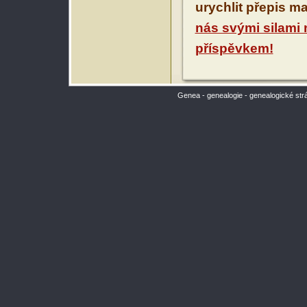
urychlit přepis m
nás svými silami
příspěvkem!
Genea - genealogie - genealogické str