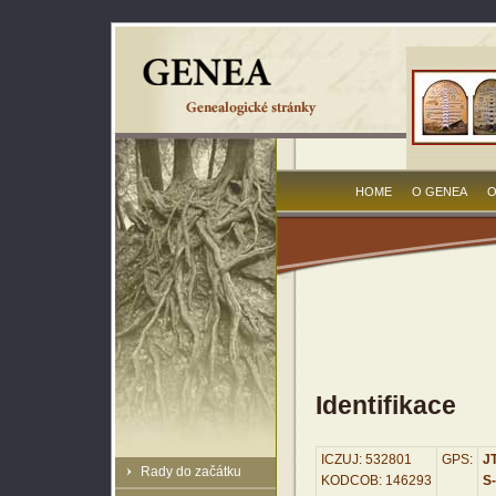
HOME
O GENEA
O
Identifikace
ICZUJ: 532801
GPS:
JT
Rady do začátku
KODCOB: 146293
S-