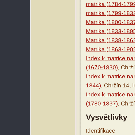
matrika (1784-179
matrika (1799-183
Matrika (1800-183
Matrika (1833-189
Matrika (1838-186
Matrika (1863-190
Index k matrice n
(1670-1830)
, Chrž
Index k matrice n
1844)
, Chržín 14, 
Index k matrice n
(1780-1837)
, Chrž
Vysvětlivky
Identifikace