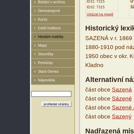
ID31: 7315
UT
Bádání v archivu
ID32: 7315
Ší
Genealogové
Ukázat na mapě
Kurzy
Historický lex
Další instituce
Hledám matriky
SAZENÁ v r. 1869 
Mapy
1880-1910 pod náz
Slovníčky
1950 obec v okr. K
Pomůcky
Kladno
Stará Genea
Alternativní n
Nápověda
část obce
Sazená
část obce
Sázené
část obce
Sazené 
část obce
Sazený
Nadřazená mís