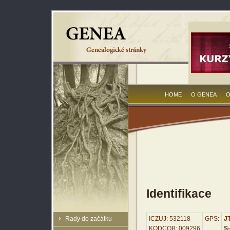
HOME
O GENEA
O
Identifikace
Rady do začátku
ICZUJ: 532118
GPS:
JT
KODCOB: 009296
S-