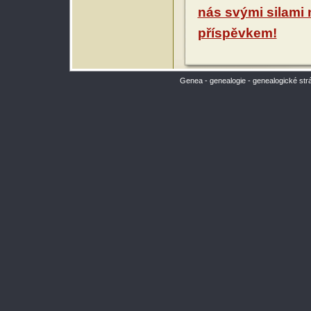
nás svými silami
příspěvkem!
Genea - genealogie - genealogické str