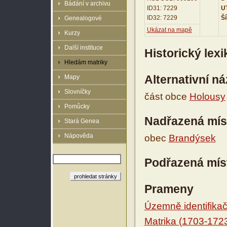
Bádání v archivu
ID31: 7229
UT
ID32: 7229
Ší
Genealogové
Ukázat na mapě
Kurzy
Další instituce
Historický lex
Hledám matriky
Alternativní n
Mapy
Slovníčky
část obce
Holousy
Pomůcky
Nadřazená mís
Stará Genea
Nápověda
obec
Brandýsek
Podřazená mís
Prameny
Územně identifikačn
Matrika (1703-172