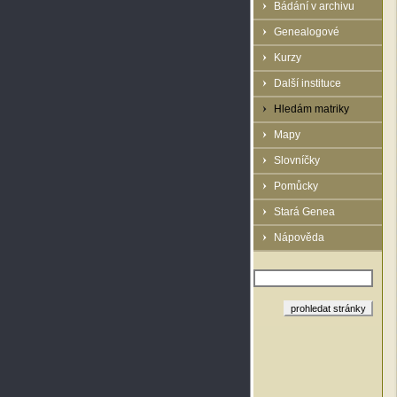
Bádání v archivu
Genealogové
Kurzy
Další instituce
Hledám matriky
Mapy
Slovníčky
Pomůcky
Stará Genea
Nápověda