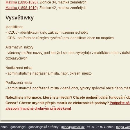
Matrika (1890-1898)
, Zlonice 34, matrika zemřelých
Matrika (1898-1910)
, Zlonice 42, matrika zemřelých
Vysvětlivky
Identifikace
- ICZUJ - identifikační číslo základní územní jednotky
- GPS - souřadnice různých systémů pro identifikaci obce na mapách
Alternativní názvy
- všechny možné názvy, pod kterými se obec vyskytuje v matrikách nebo v dalš
cizojazyčných
Nadřazená místa
- administrativně nadřazená místa, např. okresní město
Podřazená místa
- administrativně podřazená místa k dané obci, typicky spádové obce nebo měs
Nalezli jste informace, které jste hledali? Chcete podpořit další fungování
Genea? Chcete urychlit přepis matrik do elektronické podoby?
Podpořte ná
alespoň finančně drobným příspěvkem!
enea - genealogie - genealogické stránky |
genea@email.cz
| © 2012 OS Genea |
mapa we