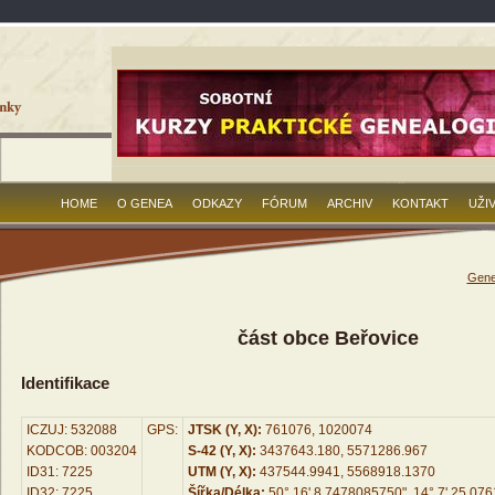
HOME
O GENEA
ODKAZY
FÓRUM
ARCHIV
KONTAKT
UŽI
Gene
část obce Beřovice
Identifikace
ICZUJ: 532088
GPS:
JTSK (Y, X):
761076, 1020074
KODCOB: 003204
S-42 (Y, X):
3437643.180, 5571286.967
ID31: 7225
UTM (Y, X):
437544.9941, 5568918.1370
ID32: 7225
Šířka/Délka:
50° 16' 8.7478085750", 14° 7' 25.07