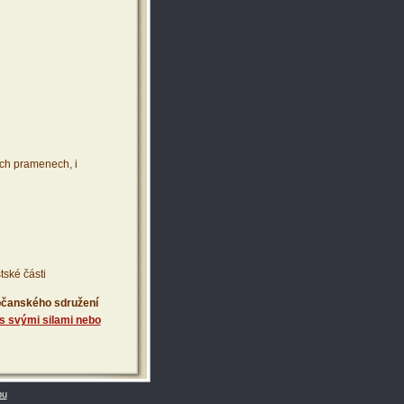
ích pramenech, i
tské části
 občanského sdružení
s svými silami nebo
bu