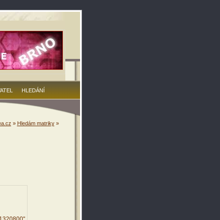
VATEL
HLEDÁNÍ
a.cz
»
Hledám matriky
»
61320800"