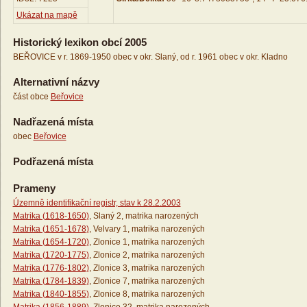
Ukázat na mapě
Historický lexikon obcí 2005
BEŘOVICE v r. 1869-1950 obec v okr. Slaný, od r. 1961 obec v okr. Kladno
Alternativní názvy
část obce
Beřovice
Nadřazená místa
obec
Beřovice
Podřazená místa
Prameny
Územně identifikační registr, stav k 28.2.2003
Matrika (1618-1650)
, Slaný 2, matrika narozených
Matrika (1651-1678)
, Velvary 1, matrika narozených
Matrika (1654-1720)
, Zlonice 1, matrika narozených
Matrika (1720-1775)
, Zlonice 2, matrika narozených
Matrika (1776-1802)
, Zlonice 3, matrika narozených
Matrika (1784-1839)
, Zlonice 7, matrika narozených
Matrika (1840-1855)
, Zlonice 8, matrika narozených