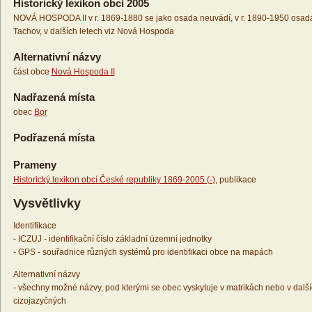
Historický lexikon obcí 2005
NOVÁ HOSPODA II v r. 1869-1880 se jako osada neuvádí, v r. 1890-1950 osada
Tachov, v dalších letech viz Nová Hospoda
Alternativní názvy
část obce
Nová Hospoda II
Nadřazená místa
obec
Bor
Podřazená místa
Prameny
Historický lexikon obcí České republiky 1869-2005 (-)
, publikace
Vysvětlivky
Identifikace
- ICZUJ - identifikační číslo základní územní jednotky
- GPS - souřadnice různých systémů pro identifikaci obce na mapách
Alternativní názvy
- všechny možné názvy, pod kterými se obec vyskytuje v matrikách nebo v dalš
cizojazyčných