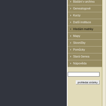
Bádání v archivu
Genealogové
Kurzy
Další instituce
Hledám matriky
Mapy
Slovníčky
Pomůcky
Stará Genea
Nápověda