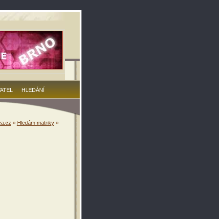
VATEL
HLEDÁNÍ
a.cz
»
Hledám matriky
»