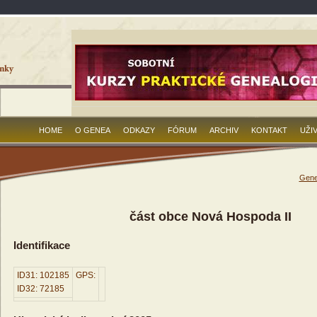
HOME
O GENEA
ODKAZY
FÓRUM
ARCHIV
KONTAKT
UŽI
Gene
část obce Nová Hospoda II
Identifikace
ID31: 102185
GPS:
ID32: 72185