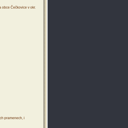
 obce Čečkovice v okr.
ích pramenech, i