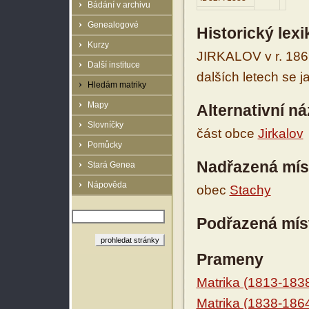
Bádání v archivu
Genealogové
Historický lex
Kurzy
JIRKALOV v r. 186
Další instituce
dalších letech se 
Hledám matriky
Mapy
Alternativní n
Slovníčky
část obce
Jirkalov
Pomůcky
Nadřazená mís
Stará Genea
Nápověda
obec
Stachy
Podřazená mís
Prameny
Matrika (1813-183
Matrika (1838-186