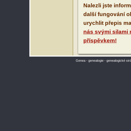
Nalezli jste infor
další fungování 
urychlit přepis m
nás svými silami
příspěvkem!
Genea - genealogie - genealogické str