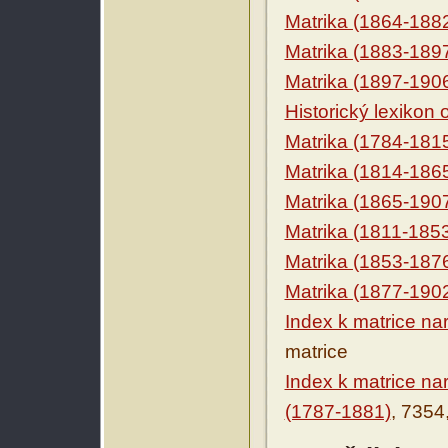
Matrika (1864-188
Matrika (1883-189
Matrika (1897-190
Historický lexikon
Matrika (1784-181
Matrika (1814-186
Matrika (1865-190
Matrika (1811-185
Matrika (1853-187
Matrika (1877-190
Index k matrice na
matrice
Index k matrice n
(1787-1881)
, 7354