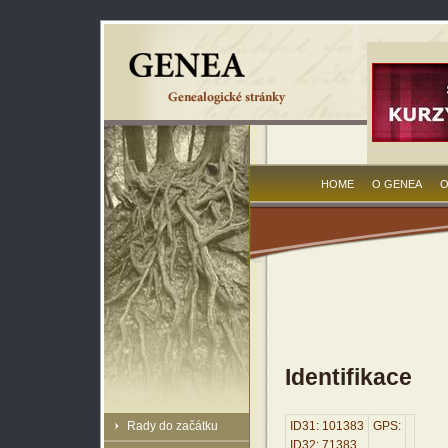
HOME
O GENEA
O
Identifikace
Rady do začátku
ID31: 101383
GPS:
ID32: 71383