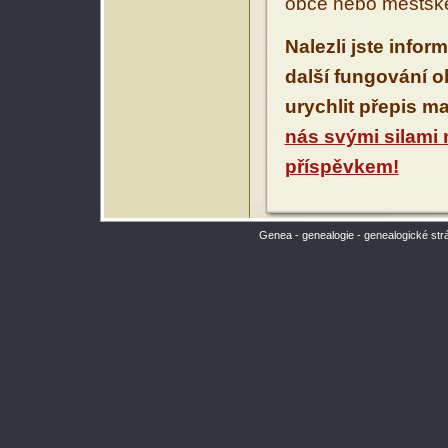
obce nebo městské
Nalezli jste infor
další fungování 
urychlit přepis m
nás svými silami
příspěvkem!
Genea - genealogie - genealogické str