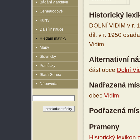
Bádání v archivu
Genealogové
Historický lex
Kurzy
DOLNÍ VIDIM v r. 18
Další instituce
díl, v r. 1950 osad
Hledám matriky
Vidim
Mapy
Slovníčky
Alternativní n
Pomůcky
část obce
Dolní Vi
Stará Genea
Nadřazená mís
Nápověda
obec
Vidim
Podřazená mís
Prameny
Historický lexikon