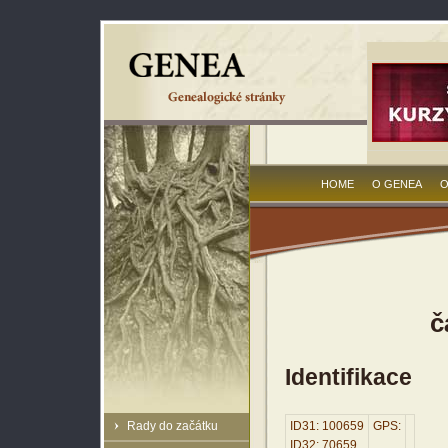
HOME
O GENEA
O
č
Identifikace
Rady do začátku
ID31: 100659
GPS:
ID32: 70659