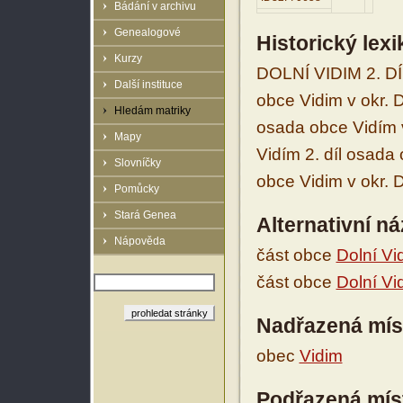
Bádání v archivu
Genealogové
Historický lex
Kurzy
DOLNÍ VIDIM 2. DÍ
Další instituce
obce Vidim v okr. 
Hledám matriky
osada obce Vidím 
Mapy
Vidím 2. díl osada
Slovníčky
obce Vidim v okr. D
Pomůcky
Stará Genea
Alternativní n
Nápověda
část obce
Dolní Vi
část obce
Dolní Vid
Nadřazená mís
obec
Vidim
Podřazená mís