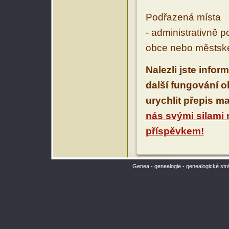
Podřazená místa
- administrativně 
obce nebo městské
Nalezli jste infor
další fungování 
urychlit přepis m
nás svými silami
příspěvkem!
Genea - genealogie - genealogické str