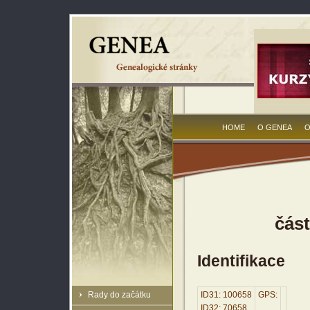
HOME
O GENEA
O
část
Identifikace
Rady do začátku
ID31: 100658
GPS:
ID32: 70658