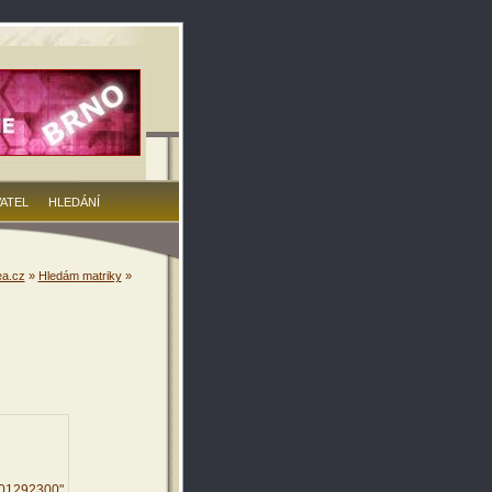
VATEL
HLEDÁNÍ
a.cz
»
Hledám matriky
»
201292300"