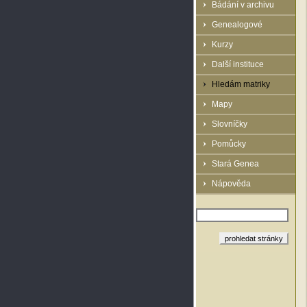
Bádání v archivu
Genealogové
Kurzy
Další instituce
Hledám matriky
Mapy
Slovníčky
Pomůcky
Stará Genea
Nápověda