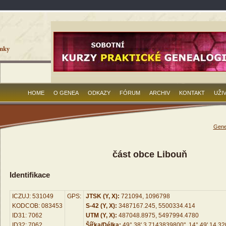
HOME
O GENEA
ODKAZY
FÓRUM
ARCHIV
KONTAKT
UŽI
Gene
část obce Libouň
Identifikace
ICZUJ: 531049
GPS:
JTSK (Y, X):
721094, 1096798
KODCOB: 083453
S-42 (Y, X):
3487167.245, 5500334.414
ID31: 7062
UTM (Y, X):
487048.8975, 5497994.4780
ID32: 7062
Šířka/Délka:
49° 38' 3.7143839800", 14° 49' 14.3