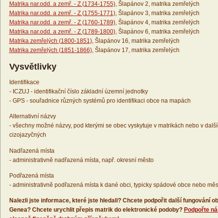
Matrika nar.odd. a zemř. - Z (1734-1755)
, Šlapánov 2, matrika zemřelých
Matrika nar.odd. a zemř. - Z (1755-1771)
, Šlapánov 3, matrika zemřelých
Matrika nar.odd. a zemř. - Z (1760-1789)
, Šlapánov 4, matrika zemřelých
Matrika nar.odd. a zemř. - Z (1789-1800)
, Šlapánov 6, matrika zemřelých
Matrika zemřelých (1800-1851)
, Šlapánov 16, matrika zemřelých
Matrika zemřelých (1851-1866)
, Šlapánov 17, matrika zemřelých
Vysvětlivky
Identifikace
- ICZUJ - identifikační číslo základní územní jednotky
- GPS - souřadnice různých systémů pro identifikaci obce na mapách
Alternativní názvy
- všechny možné názvy, pod kterými se obec vyskytuje v matrikách nebo v dalš
cizojazyčných
Nadřazená místa
- administrativně nadřazená místa, např. okresní město
Podřazená místa
- administrativně podřazená místa k dané obci, typicky spádové obce nebo měs
Nalezli jste informace, které jste hledali? Chcete podpořit další fungování
Genea? Chcete urychlit přepis matrik do elektronické podoby?
Podpořte ná