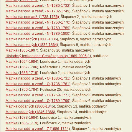
Matrika (1685-1719)
, Louňovice 2, matrika narozených
Matrika nar.odd. a zemř. - N (1686-1732)
, Šlapánov 1, matrika narozených
Matrika nar.odd. a zemř. - N (1732-1749)
, Šlapánov 2, matrika narozených
Matrika nar.nemanž. (1738-1756)
, Šlapánov 2, matrika narozených
Matrika nar.odd. a zemř. - N (1750-1770)
, Šlapánov 3, matrika narozených
Matrika nar.odd. a zemř. - N (1760-1789)
, Šlapánov 4, matrika narozených
Matrika nar.odd. a zemř. - N (1789-1800)
, Šlapánov 6, matrika narozených
Matrika narozených (1800-1836)
, Šlapánov 8, matrika narozených
Matrika narozených (1832-1864)
, Šlapánov 9, matrika narozených
Matrika (1865-1907)
, Šlapánov 20, matrika narozených
Historický lexikon obcí České republiky 1869-2005 (-)
, publikace
Matrika (1664-1684)
, Louňovice 1, matrika oddaných
Matrika (1667-1706)
, Načeradec 1, matrika oddaných
Matrika (1685-1719)
, Louňovice 2, matrika oddaných
Matrika nar.odd. a zemř. - O (1686-1731)
, Šlapánov 1, matrika oddaných
Matrika nar.odd. a zemř. - O (1736-1761)
, Šlapánov 2, matrika oddaných
Matrika (1750-1784)
, Postupice 25, matrika oddaných
Matrika nar.odd. a zemř. - O (1759-1771)
, Šlapánov 3, matrika oddaných
Matrika nar.odd. a zemř. - O (1789-1799)
, Šlapánov 6, matrika oddaných
Matrika oddaných (1800-1845)
, Šlapánov 13, matrika oddaných
Matrika oddaných (1845-1866)
, Šlapánov 14, matrika oddaných
Matrika (1673-1684)
, Louňovice 1, matrika zemřelých
Matrika (1685-1719)
, Louňovice 2, matrika zemřelých
Matrika nar.odd. a zemř. - Z (1686-1724)
, Šlapánov 1, matrika zemřelých