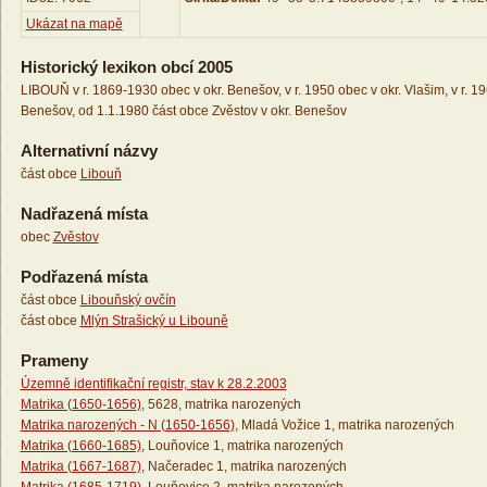
Ukázat na mapě
Historický lexikon obcí 2005
LIBOUŇ v r. 1869-1930 obec v okr. Benešov, v r. 1950 obec v okr. Vlašim, v r. 1
Benešov, od 1.1.1980 část obce Zvěstov v okr. Benešov
Alternativní názvy
část obce
Libouň
Nadřazená místa
obec
Zvěstov
Podřazená místa
část obce
Libouňský ovčín
část obce
Mlýn Strašický u Libouně
Prameny
Územně identifikační registr, stav k 28.2.2003
Matrika (1650-1656)
, 5628, matrika narozených
Matrika narozených - N (1650-1656)
, Mladá Vožice 1, matrika narozených
Matrika (1660-1685)
, Louňovice 1, matrika narozených
Matrika (1667-1687)
, Načeradec 1, matrika narozených