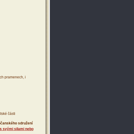
ích pramenech, i
tské části
 občanského sdružení
s svými silami nebo