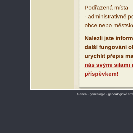
Podřazená místa
- administrativně 
obce nebo městské
Nalezli jste infor
další fungování 
urychlit přepis m
nás svými silami
příspěvkem!
Genea - genealogie - genealogické str