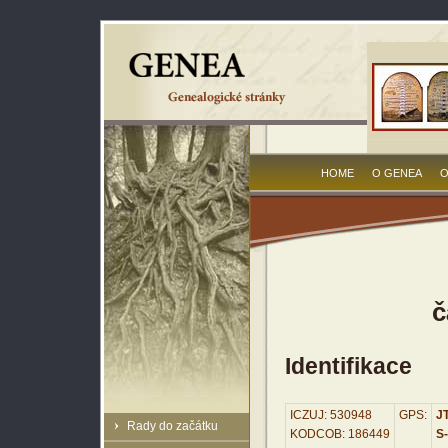
HOME
O GENEA
O
č
Identifikace
ICZUJ: 530948
GPS:
JT
Rady do začátku
KODCOB: 186449
S-