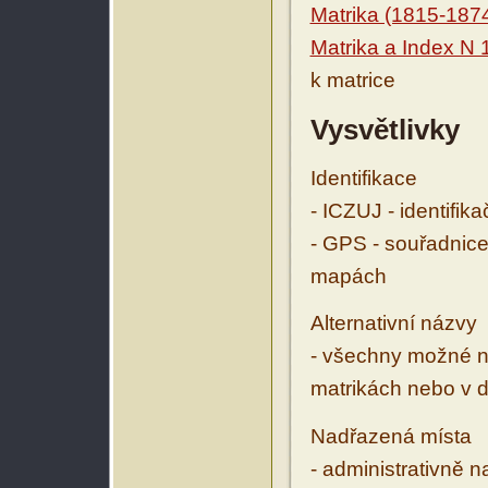
Matrika (1815-187
Matrika a Index N
k matrice
Vysvětlivky
Identifikace
- ICZUJ - identifik
- GPS - souřadnice
mapách
Alternativní názvy
- všechny možné ná
matrikách nebo v d
Nadřazená místa
- administrativně 