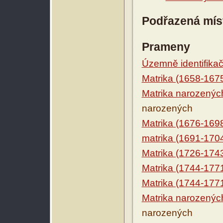
Podřazená mís
Prameny
Územně identifikačn
Matrika (1658-167
Matrika narozenýc
narozených
Matrika (1676-169
matrika (1691-170
Matrika (1726-174
Matrika (1744-177
Matrika (1744-177
Matrika narozenýc
narozených