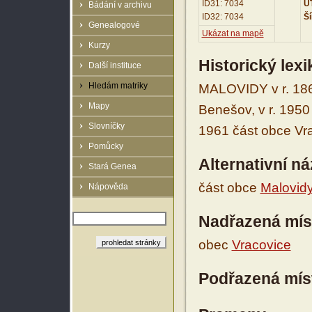
ID31: 7034
UT
Bádání v archivu
ID32: 7034
Ší
Genealogové
Ukázat na mapě
Kurzy
Historický lex
Další instituce
Hledám matriky
MALOVIDY v r. 186
Mapy
Benešov, v r. 1950
Slovníčky
1961 část obce Vr
Pomůcky
Alternativní n
Stará Genea
část obce
Malovid
Nápověda
Nadřazená mís
obec
Vracovice
Podřazená mís