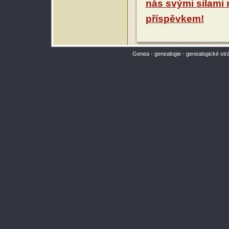
nás svými silami
příspěvkem!
Genea - genealogie - genealogické str