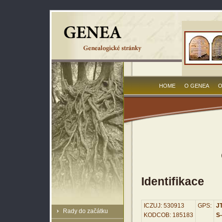
HOME
O GENEA
O
Identifikace
ICZUJ: 530913
GPS:
JT
Rady do začátku
KODCOB: 185183
S-