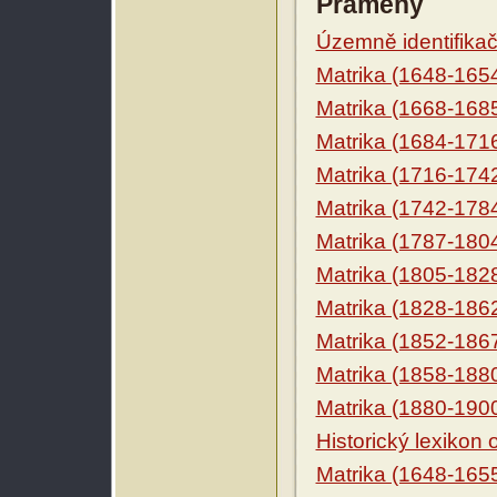
Prameny
Územně identifikačn
Matrika (1648-165
Matrika (1668-168
Matrika (1684-171
Matrika (1716-174
Matrika (1742-178
Matrika (1787-180
Matrika (1805-182
Matrika (1828-186
Matrika (1852-186
Matrika (1858-188
Matrika (1880-190
Historický lexikon
Matrika (1648-165