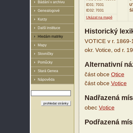
Bádání v archivu
ID31: 7031
UT
ID32: 7031
Ší
Genealogové
Ukázat na mapě
Kurzy
Další instituce
Historický lex
Hledám matriky
VOTICE v r. 1869-1
Mapy
okr. Votice, od r. 
Slovníčky
Pomůcky
Alternativní n
Stará Genea
část obce
Otice
Nápověda
část obce
Votice
Nadřazená mís
obec
Votice
Podřazená mís