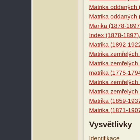
Matrika oddaných 
Matrika oddaných 
Marika (1878-1897
Index (1878-1897)
Matrika (1892-192
Matrika zemřelých
Matrika zemřelých
matrika (1775-179
Matrika zemřelých
Matrika zemřelých
Matrika (1859-193
Matrika (1871-190
Vysvětlivky
Identifikace