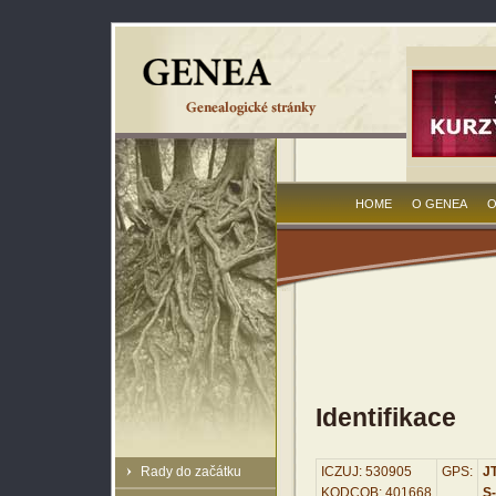
HOME
O GENEA
O
Identifikace
Rady do začátku
ICZUJ: 530905
GPS:
JT
KODCOB: 401668
S-