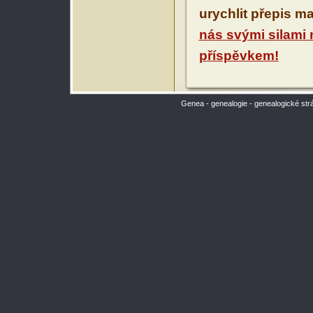
urychlit přepis m
nás svými silami
příspěvkem!
Genea - genealogie - genealogické str