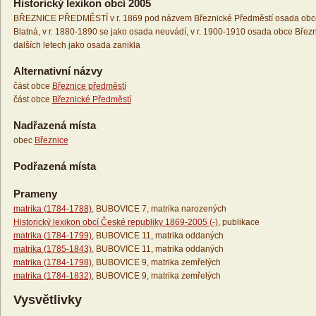
Historický lexikon obcí 2005
BŘEZNICE PŘEDMĚSTÍ v r. 1869 pod názvem Březnické Předměstí osada obce 
Blatná, v r. 1880-1890 se jako osada neuvádí, v r. 1900-1910 osada obce Březni
dalších letech jako osada zanikla
Alternativní názvy
část obce
Březnice předměstí
část obce
Březnické Předměstí
Nadřazená místa
obec
Březnice
Podřazená místa
Prameny
matrika (1784-1788)
, BUBOVICE 7, matrika narozených
Historický lexikon obcí České republiky 1869-2005 (-)
, publikace
matrika (1784-1799)
, BUBOVICE 11, matrika oddaných
matrika (1785-1843)
, BUBOVICE 11, matrika oddaných
matrika (1784-1798)
, BUBOVICE 9, matrika zemřelých
matrika (1784-1832)
, BUBOVICE 9, matrika zemřelých
Vysvětlivky