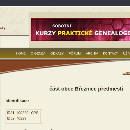
HOME
O GENEA
ODKAZY
FÓRUM
ARCHIV
KONTAKT
UŽI
Gene
část obce Březnice předměstí
Identifikace
ID31: 100229
GPS:
ID32: 70229