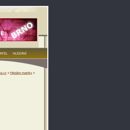
VATEL
HLEDÁNÍ
a.cz
»
Hledám matriky
»