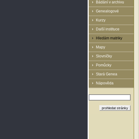
Bádání v archivu
Genealogové
Kurzy
Další instituce
Hledám matriky
Mapy
Slovníčky
Pomůcky
Stará Genea
Nápověda