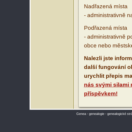
Nadřazená místa
- administrativně 
Podřazená místa
- administrativně 
obce nebo městské
Nalezli jste infor
další fungování 
urychlit přepis m
nás svými silami
příspěvkem!
Genea - genealogie - genealogické str