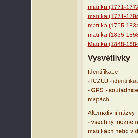
matrika (1771-177
matrika (1771-179
matrika (1795-183
matrika (1835-185
Matrika (1848-188
Vysvětlivky
Identifikace
- ICZUJ - identifik
- GPS - souřadnice
mapách
Alternativní názvy
- všechny možné ná
matrikách nebo v d