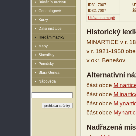
Bádání v archivu
ID31: 7007
UT
ID32: 7007
Ší
Genealogové
Ukázat na mapě
Kurzy
Další instituce
Historický lex
Hledám matriky
MINARTICE v r. 18
Mapy
v r. 1921-1950 obe
Slovníčky
v okr. Benešov
Pomůcky
Stará Genea
Alternativní n
Nápověda
část obce
Minartic
část obce
Mlinartic
část obce
Mlynarti
část obce
Mynarti
Nadřazená mís