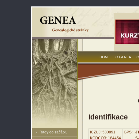
HOME
O GENEA
O
Identifikace
Rady do začátku
ICZUJ: 530891
GPS:
JT
KODCOB: 184454
S-