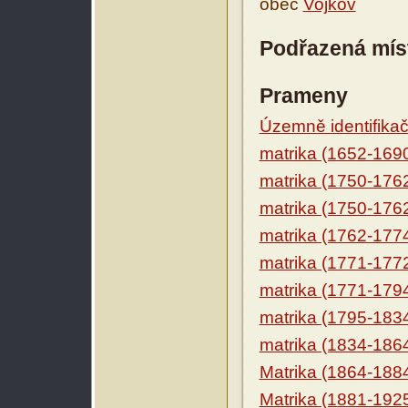
obec
Vojkov
Podřazená mís
Prameny
Územně identifikačn
matrika (1652-169
matrika (1750-176
matrika (1750-176
matrika (1762-177
matrika (1771-177
matrika (1771-179
matrika (1795-183
matrika (1834-186
Matrika (1864-188
Matrika (1881-192