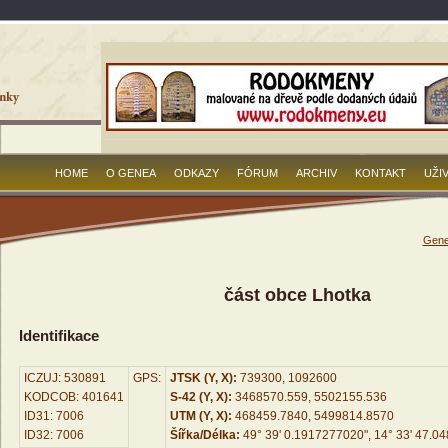
HOME
O GENEA
ODKAZY
FÓRUM
ARCHIV
KONTAKT
UŽI
Gene
část obce Lhotka
Identifikace
ICZUJ: 530891
GPS:
JTSK (Y, X):
739300, 1092600
KODCOB: 401641
S-42 (Y, X):
3468570.559, 5502155.536
ID31: 7006
UTM (Y, X):
468459.7840, 5499814.8570
ID32: 7006
Šířka/Délka:
49° 39' 0.1917277020", 14° 33' 47.0