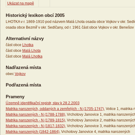
Ukázat na mapě
Historický lexikon obcí 2005
LHOTKA v r. 1869-1910 pod názvem Malá Lhota osada obce Vojkov v okr. Sedlč
osada obce Bezmíř v okr. Sedlčany, od r. 1961 část obce Vojkov v okr. Benešov
Alternativní názvy
část obce
Lhotka
část obce
Malá Lhota
část obce
Malá Lhotka
Nadřazená místa
obec
Vojkov
Podřazená místa
Prameny
Územně identifikační registr, stav k 28.2.2003
Matrika narozených, oddaných a zemřelých - N (1705-1747)
, Votice 1, matrika
Matrika narozených - N (1788-1788)
, Vrchotovy Janovice 1, matrika narozenýc
Matrika narozených - N (1789-1815)
, Vrchotovy Janovice 2, matrika narozenýc
Matrika narozených - N (1817-1832)
, Vrchotovy Janovice 3, matrika narozenýc
Matrika narozených (1842-1864)
, Vrchotovy Janovice 4, matrika narozených