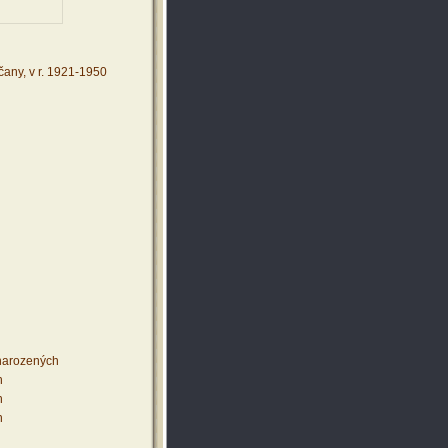
any, v r. 1921-1950
 narozených
h
h
h