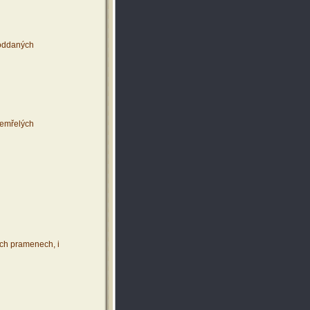
 oddaných
 zemřelých
ích pramenech, i