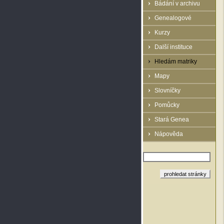
Bádání v archivu
Genealogové
Kurzy
Další instituce
Hledám matriky
Mapy
Slovníčky
Pomůcky
Stará Genea
Nápověda