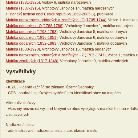
Matrika (1881-1925)
, Vojkov 6, matrika narozených
Matrika (1887-1915)
, Vrchotovy Janovice 14, matrika narozených
Historický lexikon obcí České republiky 1869-2005 (-)
, publikace
Matrika narozených, oddaných a zemřelých - O (1705-1744)
, Votice 1, matrika
Matrika oddaných - O (1788-1788)
, Vrchotovy Janovice 1, matrika oddaných
Matrika oddaných (1793-1798)
, Vrchotovy Janovice 5, matrika oddaných
Matrika oddaných (1816-1851)
, Vrchotovy Janovice 6, matrika oddaných
Matrika oddaných (1852-1883)
, Vrchotovy Janovice 7, matrika oddaných
Matrika (1883-1920)
, Vrchotovy Janovice 15, matrika oddaných
Matrika narozených, oddaných a zemřelých - Z (1705-1747)
, Votice 1, matrika
Matrika zemřelých (1817-1848)
, Vrchotovy Janovice 9, matrika zemřelých
Vysvětlivky
Identifikace
- ICZUJ - identifikační číslo základní územní jednotky
- GPS - souřadnice různých systémů pro identifikaci obce na mapách
Alternativní názvy
- všechny možné názvy, pod kterými se obec vyskytuje v matrikách nebo v dalš
cizojazyčných
Nadřazená místa
- administrativně nadřazená místa, např. okresní město