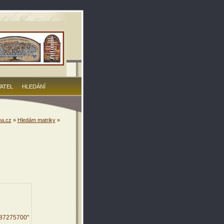
VATEL
HLEDÁNÍ
a.cz
»
Hledám matriky
»
487275700"