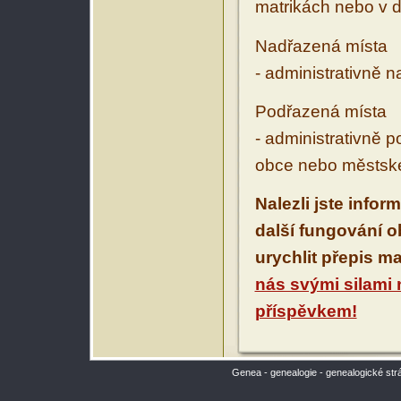
matrikách nebo v d
Nadřazená místa
- administrativně 
Podřazená místa
- administrativně 
obce nebo městské
Nalezli jste infor
další fungování 
urychlit přepis m
nás svými silami
příspěvkem!
Genea - genealogie - genealogické str