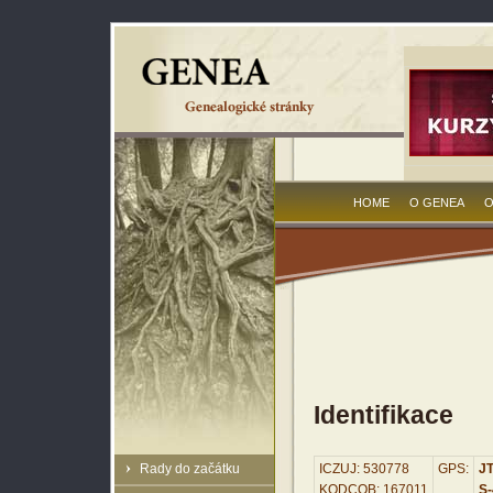
HOME
O GENEA
O
Identifikace
Rady do začátku
ICZUJ: 530778
GPS:
JT
KODCOB: 167011
S-