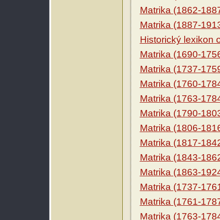
Matrika (1862-188
Matrika (1887-191
Historický lexikon
Matrika (1690-175
Matrika (1737-175
Matrika (1760-178
Matrika (1763-178
Matrika (1790-180
Matrika (1806-181
Matrika (1817-184
Matrika (1843-186
Matrika (1863-192
Matrika (1737-176
Matrika (1761-178
Matrika (1763-178