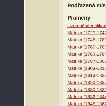
Podřazená mís
Prameny
Územně identifikačn
Matrika (1727-174
Matrika (1748-176
Matrika (1760-178
Matrika (1763-178
Matrika (1787-180
Matrika (1803-181
Matrika (1813-182
Matrika (1823-183
Matrika (1830-183
Matrika (1832-184
Matrika (1845-186