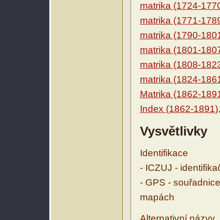
matrika (1724-177
matrika (1771-178
matrika (1790-180
matrika (1801-180
matrika (1808-182
matrika (1824-186
Matrika (1862-189
Index (1862-1891)
Vysvětlivky
Identifikace
- ICZUJ - identifik
- GPS - souřadnice
mapách
Alternativní názvy