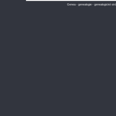
Genea - genealogie - genealogické str