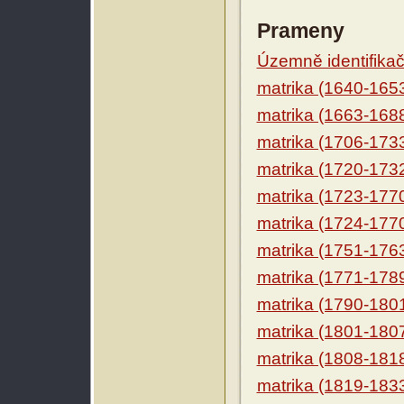
Prameny
Územně identifikačn
matrika (1640-165
matrika (1663-168
matrika (1706-173
matrika (1720-173
matrika (1723-177
matrika (1724-177
matrika (1751-176
matrika (1771-178
matrika (1790-180
matrika (1801-180
matrika (1808-181
matrika (1819-183