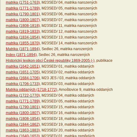
matrika (1751-1763)
, M23SED/ 04, matrika narozených
matrika (1771-1789)
, M23SED/ 05, matrika narozených
matrika (1790-1801)
, M23SED/ 06, matrika narozených
matrika (1800-1807)
, M23SED/ 07, matrika narozených
matrika (1808-1818)
, M23SED/ 11, matrika narozených
matrika (1819-1833)
, M23SED/ 12, matrika narozených
matrika (1834-1854)
, M23SED/ 13, matrika narozených
matrika (1855-1870)
, M23SED/ 14, matrika narozených
Matrika (1871-1894)
, Sedlec 26, matrika narozených
Index (1871-1894)
, Sedlec 26, matrika narozených
Historický lexikon obcí České republiky 1869-2005 (-)
, publikace
matrika (1642-1651)
, M23SED/ 01, matrika oddaných
matrika (1651-1705)
, M23SED/ 02, matrika oddaných
matrika (1684-1706)
, M23 JES / 03, matrika oddaných
matrika (1706-1733)
, M23SED/ 03, matrika oddaných
Matrika oddaných (1718-1772)
, Arnoštovice 9, matrika oddaných
matrika (1722-1770)
, M23SED/ 04, matrika oddaných
matrika (1771-1789)
, M23SED/ 05, matrika oddaných
matrika (1790-1801)
, M23SED/ 15, matrika oddaných
matrika (1800-1807)
, M23SED/ 16, matrika oddaných
matrika (1808-1854)
, M23SED/ 18, matrika oddaných
matrika (1844-1862)
, M23SED/ 19, matrika oddaných
matrika (1863-1883)
, M23SED/ 20, matrika oddaných
matrika (1640-1653)
, M23SED/ 01, matrika zemřelých