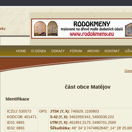
HOME
O GENEA
ODKAZY
FÓRUM
ARCHIV
KONTAKT
UŽI
Gene
část obce Matějov
Identifikace
ICZUJ: 530573
GPS:
JTSK (Y, X):
746929, 1100803
KODCOB: 401471
S-42 (Y, X):
3462059.641, 5493038.222
ID31: 6891
UTM (Y, X):
461951.5175, 5490701.2560
ID32: 6891
Šířka/Délka:
49° 34' 3.7474862840", 14° 28' 25.6