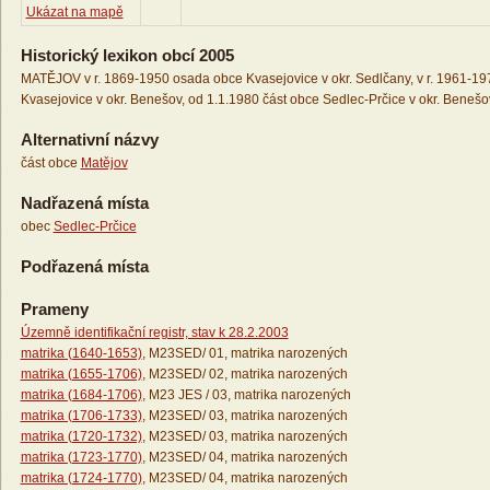
Ukázat na mapě
Historický lexikon obcí 2005
MATĚJOV v r. 1869-1950 osada obce Kvasejovice v okr. Sedlčany, v r. 1961-19
Kvasejovice v okr. Benešov, od 1.1.1980 část obce Sedlec-Prčice v okr. Benešo
Alternativní názvy
část obce
Matějov
Nadřazená místa
obec
Sedlec-Prčice
Podřazená místa
Prameny
Územně identifikační registr, stav k 28.2.2003
matrika (1640-1653)
, M23SED/ 01, matrika narozených
matrika (1655-1706)
, M23SED/ 02, matrika narozených
matrika (1684-1706)
, M23 JES / 03, matrika narozených
matrika (1706-1733)
, M23SED/ 03, matrika narozených
matrika (1720-1732)
, M23SED/ 03, matrika narozených
matrika (1723-1770)
, M23SED/ 04, matrika narozených
matrika (1724-1770)
, M23SED/ 04, matrika narozených