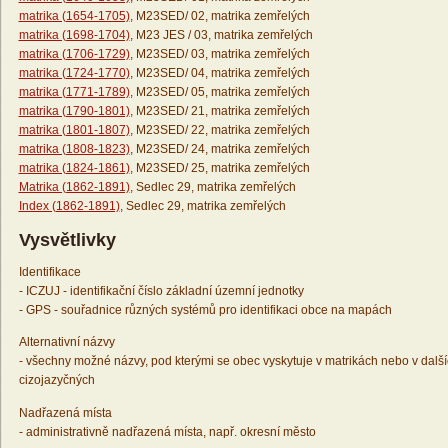
matrika (1654-1705)
, M23SED/ 02, matrika zemřelých
matrika (1698-1704)
, M23 JES / 03, matrika zemřelých
matrika (1706-1729)
, M23SED/ 03, matrika zemřelých
matrika (1724-1770)
, M23SED/ 04, matrika zemřelých
matrika (1771-1789)
, M23SED/ 05, matrika zemřelých
matrika (1790-1801)
, M23SED/ 21, matrika zemřelých
matrika (1801-1807)
, M23SED/ 22, matrika zemřelých
matrika (1808-1823)
, M23SED/ 24, matrika zemřelých
matrika (1824-1861)
, M23SED/ 25, matrika zemřelých
Matrika (1862-1891)
, Sedlec 29, matrika zemřelých
Index (1862-1891)
, Sedlec 29, matrika zemřelých
Vysvětlivky
Identifikace
- ICZUJ - identifikační číslo základní územní jednotky
- GPS - souřadnice různých systémů pro identifikaci obce na mapách
Alternativní názvy
- všechny možné názvy, pod kterými se obec vyskytuje v matrikách nebo v dalš
cizojazyčných
Nadřazená místa
- administrativně nadřazená místa, např. okresní město