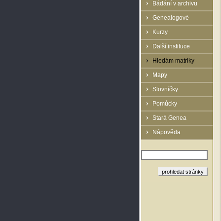
Bádání v archivu
Genealogové
Kurzy
Další instituce
Hledám matriky
Mapy
Slovníčky
Pomůcky
Stará Genea
Nápověda