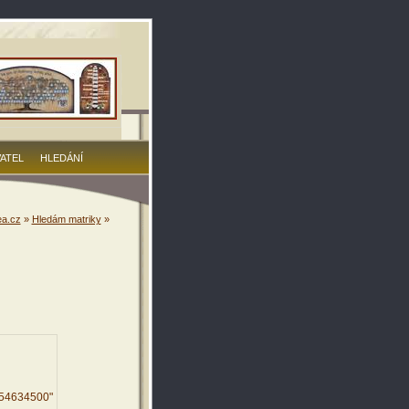
VATEL
HLEDÁNÍ
a.cz
»
Hledám matriky
»
654634500"