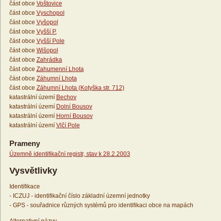
část obce
Voštovice
část obce
Vyschopol
část obce
Vyšopol
část obce
Vyšší P.
část obce
Vyšší Pole
část obce
Wišopol
část obce
Zahrádka
část obce
Zahumenní Lhota
část obce
Záhumní Lhota
část obce
Záhumní Lhota (Kotyška str. 712)
katastrální území
Bechov
katastrální území
Dolní Bousov
katastrální území
Horní Bousov
katastrální území
Vlčí Pole
Prameny
Územně identifikační registr, stav k 28.2.2003
Vysvětlivky
Identifikace
- ICZUJ - identifikační číslo základní územní jednotky
- GPS - souřadnice různých systémů pro identifikaci obce na mapách