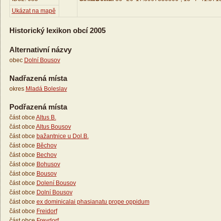
Ukázat na mapě
Historický lexikon obcí 2005
Alternativní názvy
obec
Dolní Bousov
Nadřazená místa
okres
Mladá Boleslav
Podřazená místa
část obce
Altus B.
část obce
Altus Bousov
část obce
bažantnice u Dol.B.
část obce
Běchov
část obce
Bechov
část obce
Bohusov
část obce
Bousov
část obce
Dolení Bousov
část obce
Dolní Bousov
část obce
ex dominicalai phasianatu prope oppidum
část obce
Freidorf
část obce
Freydorf