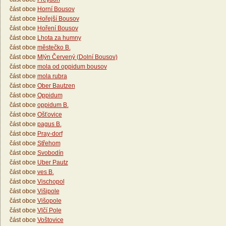
část obce
Horní Bousov
část obce
Hořejší Bousov
část obce
Hoření Bousov
část obce
Lhota za humny
část obce
městečko B.
část obce
Mlýn Červený (Dolní Bousov)
část obce
mola od oppidum bousov
část obce
mola rubra
část obce
Ober Bautzen
část obce
Oppidum
část obce
oppidum B.
část obce
Ošťovice
část obce
pagus B.
část obce
Pray-dorf
část obce
Střehom
část obce
Svobodín
část obce
Uber Pautz
část obce
ves B.
část obce
Vischopol
část obce
Višipole
část obce
Višopole
část obce
Vlčí Pole
část obce
Voštovice