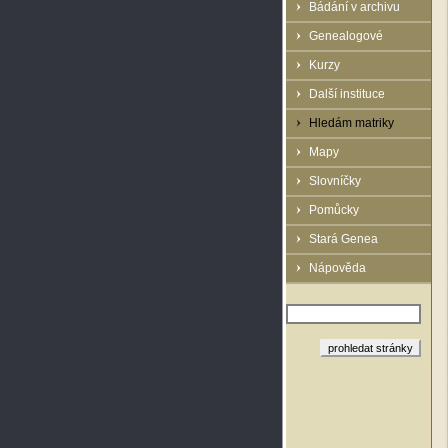
Bádání v archivu
Genealogové
Kurzy
Další instituce
Hledám matriky
Mapy
Slovníčky
Pomůcky
Stará Genea
Nápověda