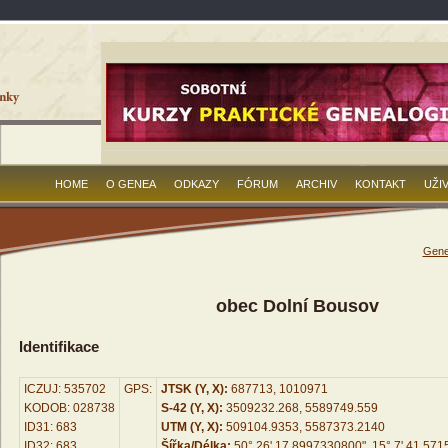
HOME
O GENEA
ODKAZY
FÓRUM
ARCHIV
KONTAKT
UŽI
Gene
obec Dolní Bousov
Identifikace
ICZUJ: 535702
GPS:
JTSK (Y, X):
687713, 1010971
KODOB: 028738
S-42 (Y, X):
3509232.268, 5589749.559
ID31: 683
UTM (Y, X):
509104.9353, 5587373.2140
ID32: 683
Šířka/Délka:
50° 26' 17.8997330800", 15° 7' 41.57