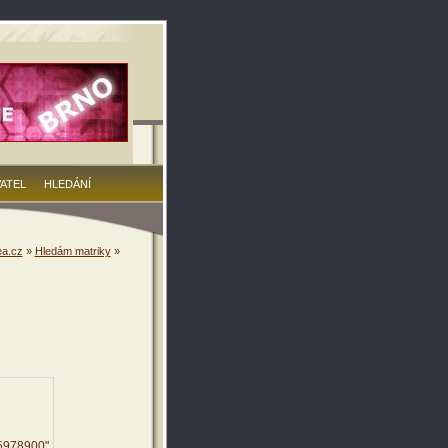
VATEL
HLEDÁNÍ
a.cz
»
Hledám matriky
»
15978900"