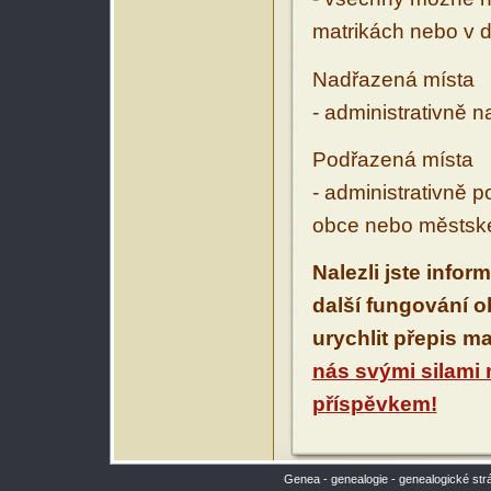
matrikách nebo v d
Nadřazená místa
- administrativně 
Podřazená místa
- administrativně 
obce nebo městské
Nalezli jste infor
další fungování 
urychlit přepis m
nás svými silami
příspěvkem!
Genea - genealogie - genealogické str