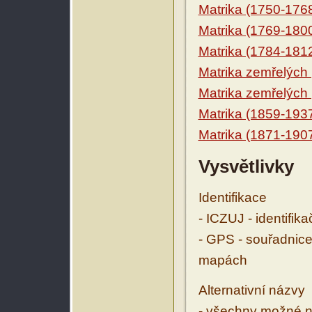
Matrika (1750-176
Matrika (1769-180
Matrika (1784-181
Matrika zemřelých
Matrika zemřelých
Matrika (1859-193
Matrika (1871-190
Vysvětlivky
Identifikace
- ICZUJ - identifik
- GPS - souřadnice
mapách
Alternativní názvy
- všechny možné ná