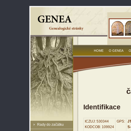
HOME
O GENEA
O
č
Identifikace
ICZUJ: 530344
GPS:
JT
Rady do začátku
KODCOB: 109924
S-