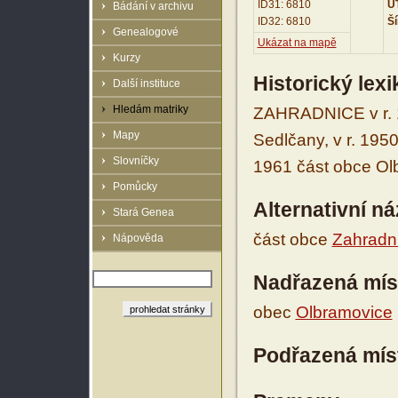
ID31: 6810
UT
Bádání v archivu
ID32: 6810
Ší
Genealogové
Ukázat na mapě
Kurzy
Historický lex
Další instituce
Hledám matriky
ZAHRADNICE v r. 1
Mapy
Sedlčany, v r. 1950
Slovníčky
1961 část obce Ol
Pomůcky
Alternativní n
Stará Genea
část obce
Zahradn
Nápověda
Nadřazená mís
obec
Olbramovice
Podřazená mís