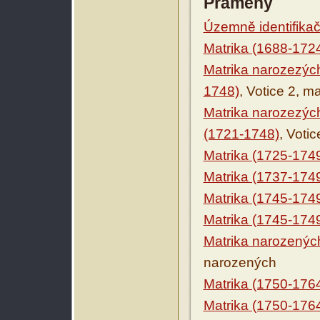
Prameny
Územně identifikačn
Matrika (1688-172
Matrika narozezýc
1748)
, Votice 2, m
Matrika narozezý
(1721-1748)
, Voti
Matrika (1725-174
Matrika (1737-174
Matrika (1745-174
Matrika (1745-174
Matrika narozenýc
narozených
Matrika (1750-176
Matrika (1750-176