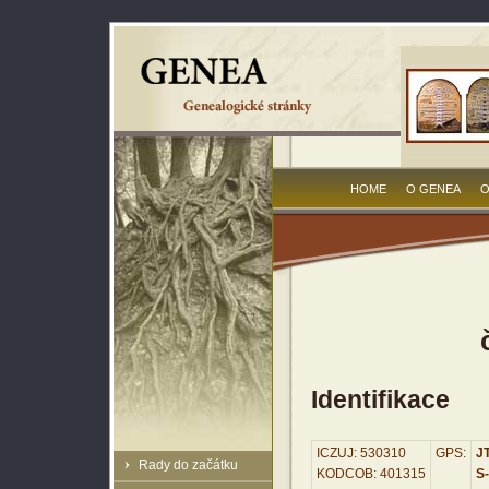
HOME
O GENEA
O
Identifikace
ICZUJ: 530310
GPS:
JT
Rady do začátku
KODCOB: 401315
S-