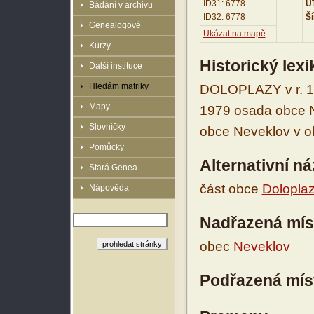
ID31: 6778
UT
Bádání v archivu
ID32: 6778
Ší
Genealogové
Ukázat na mapě
Kurzy
Historický lex
Další instituce
Hledám matriky
DOLOPLAZY v r. 18
Mapy
1979 osada obce Ne
Slovníčky
obce Neveklov v o
Pomůcky
Alternativní n
Stará Genea
část obce
Dolopla
Nápověda
Nadřazená mís
obec
Neveklov
Podřazená mís