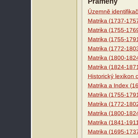
Prameny
Územně identifikačn
Matrika (1737-175
Matrika (1755-176
Matrika (1755-179
Matrika (1772-180
Matrika (1800-182
Matrika (1824-187
Historický lexikon
Matrika a Index (1
Matrika (1755-179
Matrika (1772-180
Matrika (1800-182
Matrika (1841-191
Matrika (1695-173