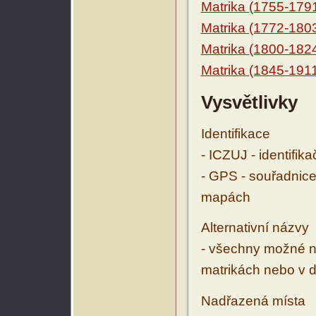
Matrika (1755-179
Matrika (1772-180
Matrika (1800-182
Matrika (1845-191
Vysvětlivky
Identifikace
- ICZUJ - identifik
- GPS - souřadnice
mapách
Alternativní názvy
- všechny možné ná
matrikách nebo v d
Nadřazená místa