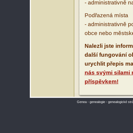
- administrativně 
Podřazená místa
- administrativně 
obce nebo městské
Nalezli jste infor
další fungování 
urychlit přepis m
nás svými silami
příspěvkem!
Genea - genealogie - genealogické str