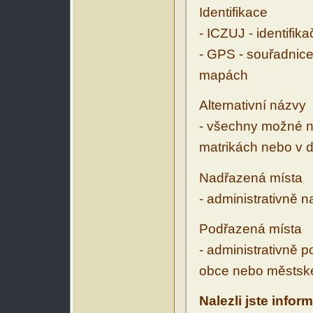
Identifikace
- ICZUJ - identifik
- GPS - souřadnice
mapách
Alternativní názvy
- všechny možné ná
matrikách nebo v d
Nadřazená místa
- administrativně 
Podřazená místa
- administrativně 
obce nebo městské
Nalezli jste infor