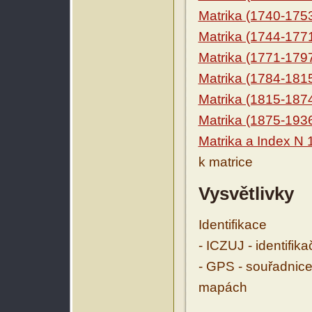
Matrika (1740-175
Matrika (1744-177
Matrika (1771-179
Matrika (1784-181
Matrika (1815-187
Matrika (1875-193
Matrika a Index N
k matrice
Vysvětlivky
Identifikace
- ICZUJ - identifik
- GPS - souřadnice
mapách