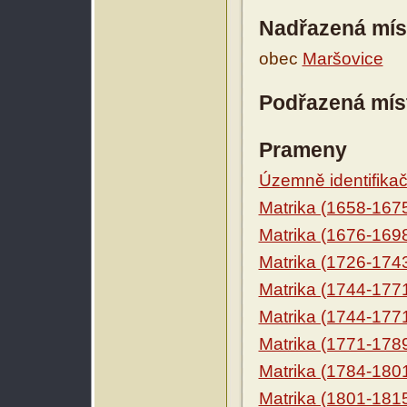
Nadřazená mís
obec
Maršovice
Podřazená mís
Prameny
Územně identifikačn
Matrika (1658-167
Matrika (1676-169
Matrika (1726-174
Matrika (1744-177
Matrika (1744-177
Matrika (1771-178
Matrika (1784-180
Matrika (1801-181