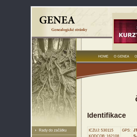
HOME
O GENEA
O
Identifikace
Rady do začátku
ICZUJ: 530115
GPS:
JT
KODCOB: 162108
S-