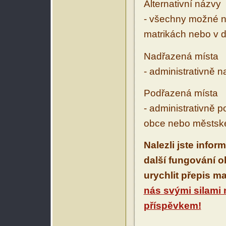
Alternativní názvy
- všechny možné ná
matrikách nebo v d
Nadřazená místa
- administrativně 
Podřazená místa
- administrativně 
obce nebo městské
Nalezli jste infor
další fungování 
urychlit přepis m
nás svými silami
příspěvkem!