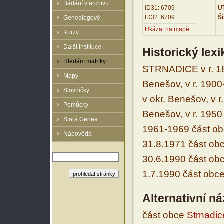
Bádání v archivu
ID31: 6709
UT
ID32: 6709
Ší
Genealogové
Ukázat na mapě
Kurzy
Další instituce
Historický lex
Hledám matriky
STRNADICE v r. 18
Mapy
Benešov, v r. 190
Slovníčky
v okr. Benešov, v 
Pomůcky
Benešov, v r. 1950
Stará Genea
1961-1969 část ob
Nápověda
31.8.1971 část obc
30.6.1990 část obc
1.7.1990 část obc
Alternativní n
část obce
Strnadic