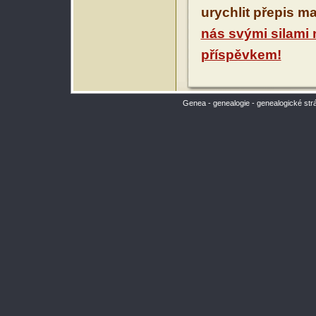
urychlit přepis m
nás svými silami
příspěvkem!
Genea - genealogie - genealogické str