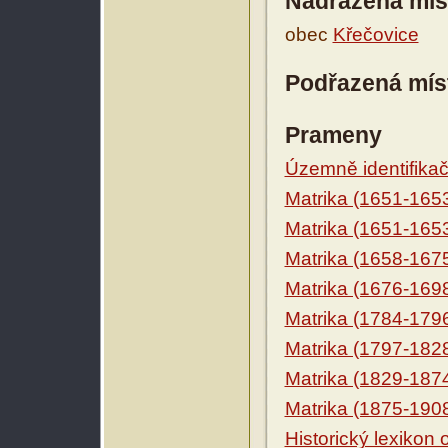
Nadřazená mís
obec
Křečovice
Podřazená mís
Prameny
Územně identifikačn
Matrika (1651-165
Matrika (1651-165
Matrika (1658-167
Matrika (1676-169
Matrika (1784-179
Matrika (1797-182
Matrika (1829-187
Matrika (1875-190
Historický lexikon