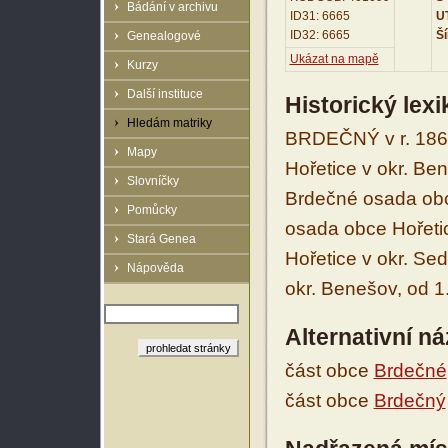
Bádání v archivu
ID31: 6665
UT
ID32: 6665
Ší
Genealogové
Ukázat na mapě
Kurzy
Další instituce
Historický lex
Hledám matriky
BRDEČNÝ v r. 186
Mapy
Hořetice v okr. Be
Slovníčky
Brdečné osada obce
Pomůcky
osada obce Hořetic
Stará Genea
Hořetice v okr. Sed
Nápověda
okr. Benešov, od 1
Alternativní n
část obce
Brdečné
část obce
Brdečný