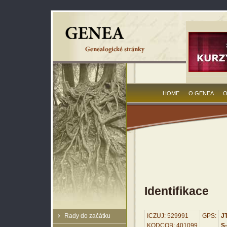
HOME
O GENEA
O
Identifikace
Rady do začátku
ICZUJ: 529991
GPS:
JT
KODCOB: 401099
S-