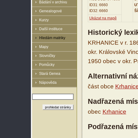
Bádání v archivu
ID31: 6660
UT
ID32: 6660
Ší
Genealogové
Ukázat na mapě
Kurzy
Další instituce
Historický lex
Hledám matriky
KRHANICE v r. 1869
Mapy
okr. Královské Vino
Slovníčky
1950 obec v okr. P
Pomůcky
Stará Genea
Alternativní n
Nápověda
část obce
Krhanic
Nadřazená mís
obec
Krhanice
Podřazená mís