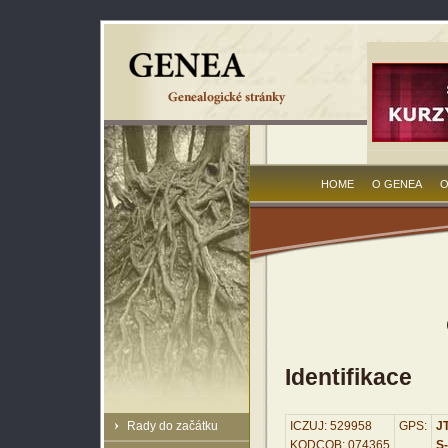
HOME
O GENEA
O
Identifikace
Rady do začátku
ICZUJ: 529958
GPS:
JT
KODCOB: 074365
S-