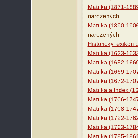
Matrika (1871-188
narozených
Matrika (1890-190
narozených
Historický lexikon
Matrika (1623-163
Matrika (1652-166
Matrika (1669-170
Matrika (1672-170
Matrika a Index (1
Matrika (1706-174
Matrika (1708-174
Matrika (1722-176
Matrika (1763-178
Matrika (1785-186