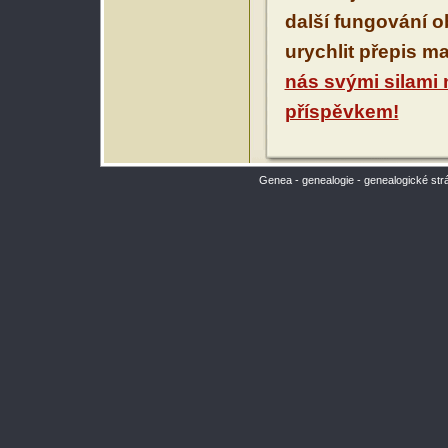
další fungování 
urychlit přepis m
nás svými silami
příspěvkem!
Genea - genealogie - genealogické str