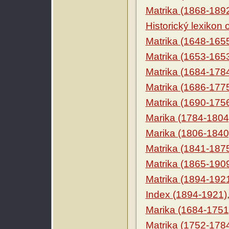
Matrika (1868-189
Historický lexikon
Matrika (1648-165
Matrika (1653-165
Matrika (1684-178
Matrika (1686-177
Matrika (1690-175
Marika (1784-1804
Marika (1806-1840
Matrika (1841-187
Matrika (1865-190
Matrika (1894-192
Index (1894-1921)
Marika (1684-1751
Matrika (1752-178