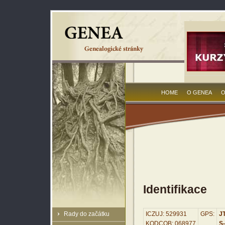
HOME
O GENEA
O
Identifikace
Rady do začátku
ICZUJ: 529931
GPS:
JT
KODCOB: 068977
S-