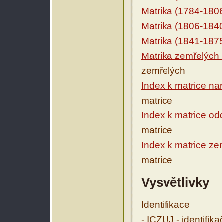
Matrika (1784-180
Matrika (1806-184
Matrika (1841-187
Matrika zemřelých
zemřelých
Index k matrice n
matrice
Index k matrice o
matrice
Index k matrice ze
matrice
Vysvětlivky
Identifikace
- ICZUJ - identifik