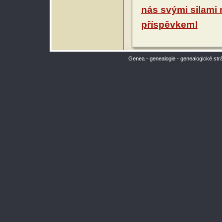
nás svými silami
příspěvkem!
Genea - genealogie - genealogické str