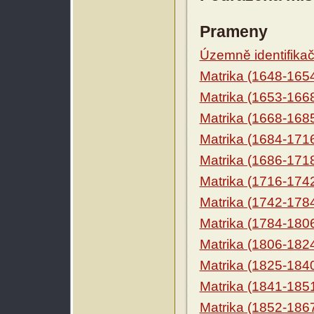
Prameny
Územně identifikačn
Matrika (1648-165
Matrika (1653-166
Matrika (1668-168
Matrika (1684-171
Matrika (1686-171
Matrika (1716-174
Matrika (1742-178
Matrika (1784-180
Matrika (1806-182
Matrika (1825-184
Matrika (1841-185
Matrika (1852-186