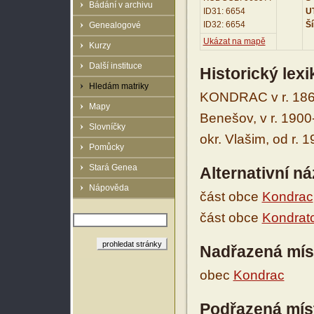
Bádání v archivu
ID31: 6654
UT
ID32: 6654
Ší
Genealogové
Ukázat na mapě
Kurzy
Další instituce
Historický lex
Hledám matriky
KONDRAC v r. 186
Mapy
Benešov, v r. 1900
Slovníčky
okr. Vlašim, od r.
Pomůcky
Stará Genea
Alternativní n
Nápověda
část obce
Kondrac
část obce
Kondrat
Nadřazená mís
obec
Kondrac
Podřazená mís