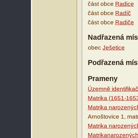
část obce
Radice
část obce
Radíč
část obce
Radiče
Nadřazená mís
obec
Ješetice
Podřazená mís
Prameny
Územně identifikačn
Matrika (1651-165
Matrika narozenýc
Arnoštovice 1, mat
Matrika narozenýc
Matrikanarozených