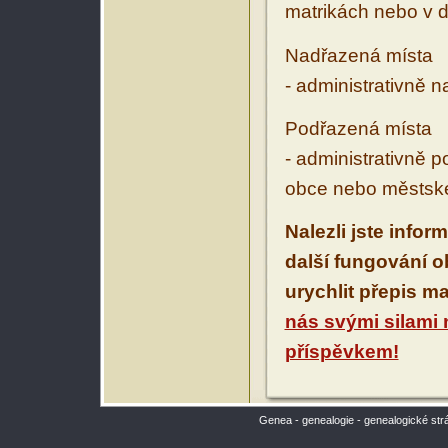
matrikách nebo v d
Nadřazená místa
- administrativně 
Podřazená místa
- administrativně 
obce nebo městské
Nalezli jste infor
další fungování 
urychlit přepis m
nás svými silami
příspěvkem!
Genea - genealogie - genealogické str