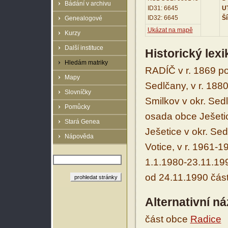
Bádání v archivu
ID31: 6645
UT
ID32: 6645
Ší
Genealogové
Ukázat na mapě
Kurzy
Další instituce
Historický lex
Hledám matriky
RADÍČ v r. 1869 p
Mapy
Sedlčany, v r. 18
Slovníčky
Smilkov v okr. Sed
Pomůcky
osada obce Ješetic
Stará Genea
Ješetice v okr. Sed
Nápověda
Votice, v r. 1961-1
1.1.1980-23.11.19
od 24.11.1990 část
Alternativní n
část obce
Radice