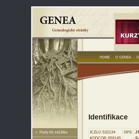
HOME
O GENEA
O
Identifikace
Rady do začátku
ICZUJ: 532134
GPS:
JT
KODCOB: 059145
S-