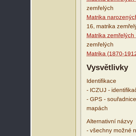
zemřelých
Matrika narozenýc
16, matrika zemřel
Matrika zemřelých 
zemřelých
Matrika (1870-191
Vysvětlivky
Identifikace
- ICZUJ - identifik
- GPS - souřadnice
mapách
Alternativní názvy
- všechny možné ná