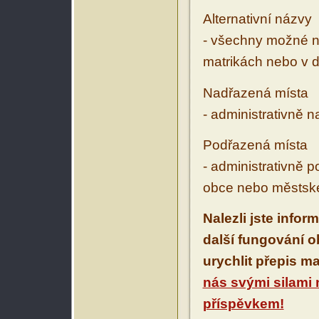
Alternativní názvy
- všechny možné ná
matrikách nebo v d
Nadřazená místa
- administrativně 
Podřazená místa
- administrativně 
obce nebo městské
Nalezli jste infor
další fungování 
urychlit přepis m
nás svými silami
příspěvkem!