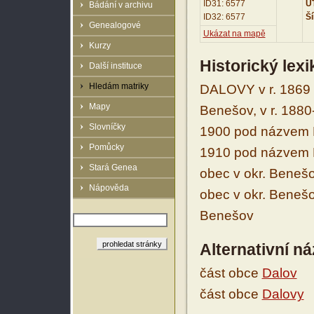
ID31: 6577
UT
Bádání v archivu
ID32: 6577
Ší
Genealogové
Ukázat na mapě
Kurzy
Historický lex
Další instituce
Hledám matriky
DALOVY v r. 1869 
Mapy
Benešov, v r. 1880
Slovníčky
1900 pod názvem D
Pomůcky
1910 pod názvem D
Stará Genea
obec v okr. Benešov
Nápověda
obec v okr. Benešo
Benešov
Alternativní n
část obce
Dalov
část obce
Dalovy