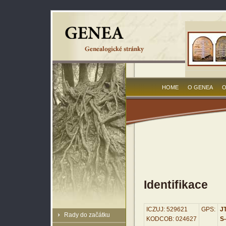
HOME
O GENEA
O
Identifikace
ICZUJ: 529621
GPS:
JT
Rady do začátku
KODCOB: 024627
S-