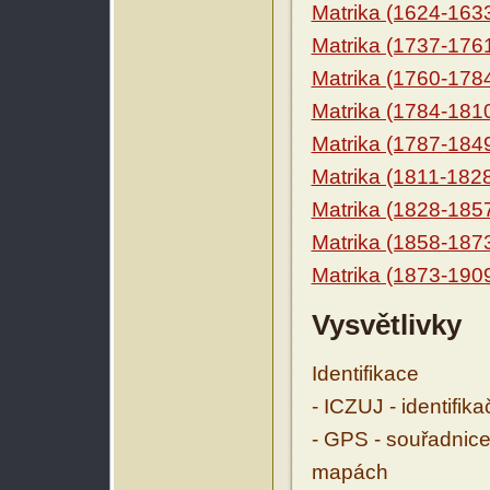
Matrika (1624-163
Matrika (1737-176
Matrika (1760-178
Matrika (1784-181
Matrika (1787-184
Matrika (1811-182
Matrika (1828-185
Matrika (1858-187
Matrika (1873-190
Vysvětlivky
Identifikace
- ICZUJ - identifik
- GPS - souřadnice
mapách