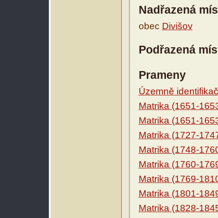
Nadřazená mís
obec
Divišov
Podřazená mís
Prameny
Územně identifikačn
Matrika (1651-165
Matrika (1651-165
Matrika (1727-174
Matrika (1748-176
Matrika (1760-176
Matrika (1769-181
Matrika (1801-184
Matrika (1828-184