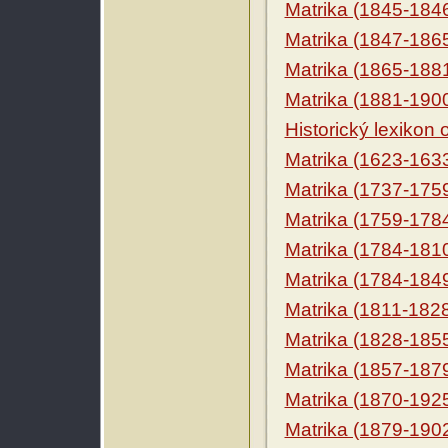
Matrika (1845-184
Matrika (1847-186
Matrika (1865-188
Matrika (1881-190
Historický lexikon
Matrika (1623-163
Matrika (1737-175
Matrika (1759-178
Matrika (1784-181
Matrika (1784-184
Matrika (1811-182
Matrika (1828-185
Matrika (1857-187
Matrika (1870-192
Matrika (1879-190