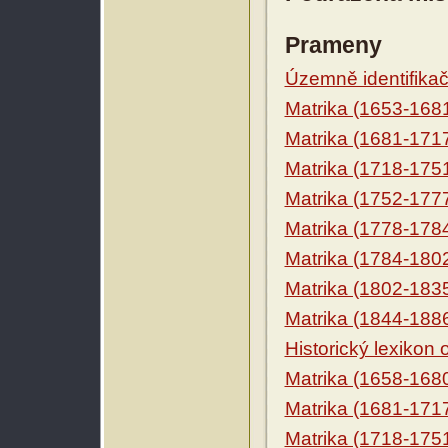
Prameny
Územně identifikačn
Matrika (1653-168
Matrika (1681-171
Matrika (1718-175
Matrika (1752-177
Matrika (1778-178
Matrika (1784-180
Matrika (1802-183
Matrika (1844-188
Historický lexikon
Matrika (1658-168
Matrika (1681-171
Matrika (1718-175