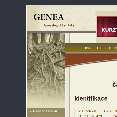
HOME
O GENEA
O
č
Identifikace
Rady do začátku
ICZUJ: 532746
GPS:
JT
KODCOB: 025429
S-