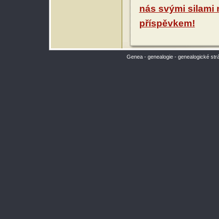
nás svými silami
příspěvkem!
Genea - genealogie - genealogické str