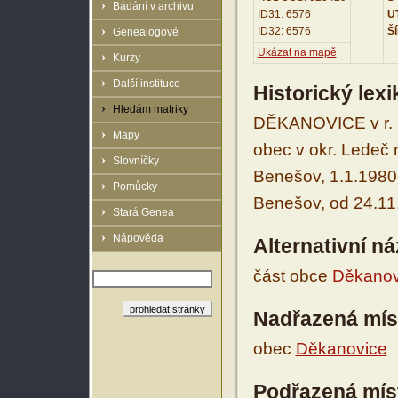
Bádání v archivu
ID31: 6576
UT
ID32: 6576
Ší
Genealogové
Ukázat na mapě
Kurzy
Další instituce
Historický lex
Hledám matriky
DĚKANOVICE v r. 1
Mapy
obec v okr. Ledeč 
Slovníčky
Benešov, 1.1.1980
Pomůcky
Benešov, od 24.11
Stará Genea
Nápověda
Alternativní n
část obce
Děkanov
Nadřazená mís
obec
Děkanovice
Podřazená mís