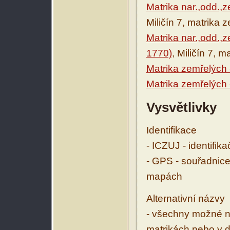
Matrika nar.,odd.,
Miličín 7, matrika 
Matrika nar.,odd.,z
1770)
, Miličín 7, 
Matrika zemřelých 
Matrika zemřelých 
Vysvětlivky
Identifikace
- ICZUJ - identifik
- GPS - souřadnice
mapách
Alternativní názvy
- všechny možné ná
matrikách nebo v d