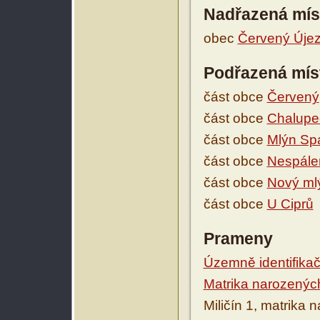
Nadřazená mís
obec
Červený Úje
Podřazená mís
část obce
Červený
část obce
Chalupe
část obce
Mlýn Sp
část obce
Nespále
část obce
Nový mlý
část obce
U Ciprů
Prameny
Územně identifikačn
Matrika narozenýc
Miličín 1, matrika