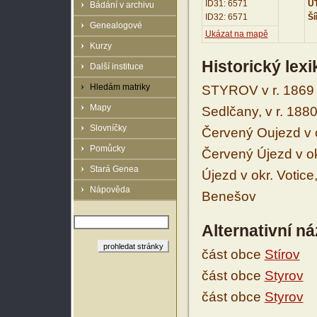
ID31: 6571
UT
Bádání v archivu
ID32: 6571
Ší
Genealogové
Ukázat na mapě
Kurzy
Historický lex
Další instituce
Hledám matriky
STYROV v r. 1869 
Mapy
Sedlčany, v r. 18
Slovníčky
Červený Oujezd v o
Pomůcky
Červený Újezd v ok
Stará Genea
Újezd v okr. Votice
Nápověda
Benešov
Alternativní n
část obce
Stírov
část obce
Styrov
část obce
Styrov