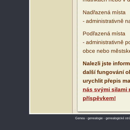
Nadřazená místa
- administrativně 
Podřazená místa
- administrativně 
obce nebo městské
Nalezli jste infor
další fungování 
urychlit přepis m
nás svými silami
příspěvkem!
Genea - genealogie - genealogické str