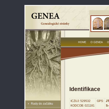
HOME
O GENEA
O
Identifikace
ICZUJ: 529532
GPS:
JT
Rady do začátku
KODCOB: 021181
S-