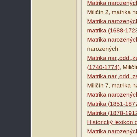
Matrika narozenýc
Miličín 2, matrika
Matrika narozenýc
matrika (1688-172
Matrika narozenýc
narozených
Matrika nar.,odd.,
(1740-1774)
, Mili
Matrika nar.,odd.,
Miličín 7, matrika
Matrika narozenýc
Matrika (1851-187
Matrika (1878-191
Historický lexikon
Matrika narozenýc