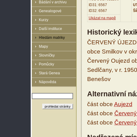
Bádání v archivu
ID31: 6567
UT
ID32: 6567
Ší
Genealogové
Ukázat na mapě
Kurzy
Další instituce
Historický lex
Hledám matriky
ČERVENÝ ÚJEZD v 
Mapy
obce Smilkov v okr
Slovníčky
Červený Oujezd obe
Pomůcky
Sedlčany, v r. 1950
Stará Genea
Benešov
Nápověda
Alternativní n
část obce
Aujezd
část obce
Červený
část obce
Červený