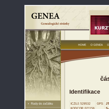
HOME
O GENEA
O
čá
Identifikace
Rady do začátku
ICZUJ: 529532
GPS:
JT
KODCOB: 021156
S-