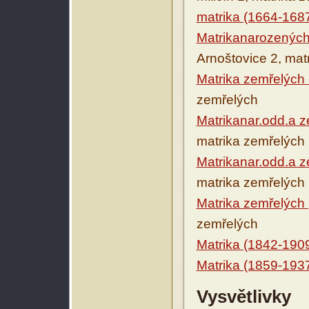
matrika (1664-168
Matrikanarozených
Arnoštovice 2, mat
Matrika zemřelých 
zemřelých
Matrikanar.odd.a z
matrika zemřelých
Matrikanar.odd.a z
matrika zemřelých
Matrika zemřelých
zemřelých
Matrika (1842-190
Matrika (1859-193
Vysvětlivky