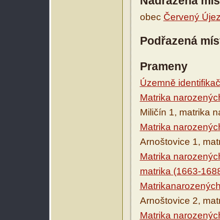
Nadřazená mís
obec
Červený Úje
Podřazená mís
Prameny
Územně identifikačn
Matrika narozenýc
Miličín 1, matrika
Matrika narozenýc
Arnoštovice 1, mat
Matrika narozenýc
matrika (1663-168
Matrikanarozených
Arnoštovice 2, mat
Matrika narozenýc