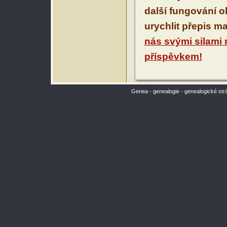
další fungování 
urychlit přepis m
nás svými silami
příspěvkem!
Genea - genealogie - genealogické str