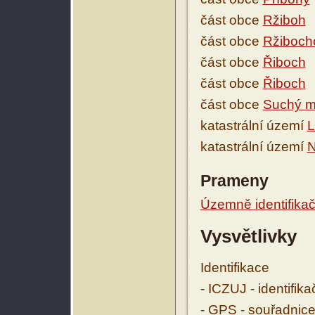
část obce
Ržiboh
část obce
Ržiboch
část obce
Řiboch
část obce
Řiboch
část obce
Suchý m
katastrální území
L
katastrální území
N
Prameny
Územně identifikačn
Vysvětlivky
Identifikace
- ICZUJ - identifik
- GPS - souřadnice