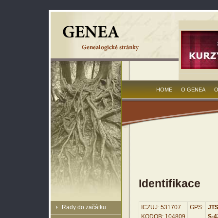
HOME
O GENEA
O
Identifikace
Rady do začátku
ICZUJ: 531707
GPS:
JTS
KODOB: 104809
S-42