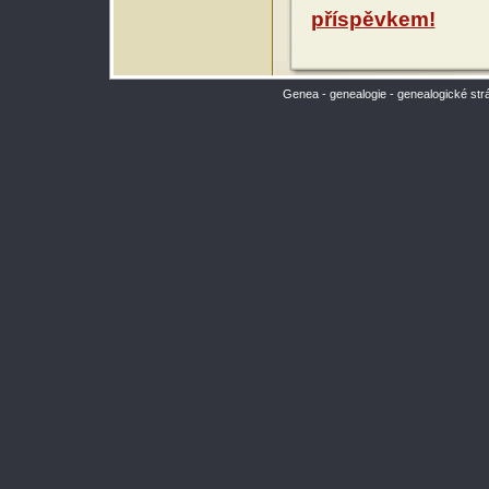
příspěvkem!
Genea - genealogie - genealogické str