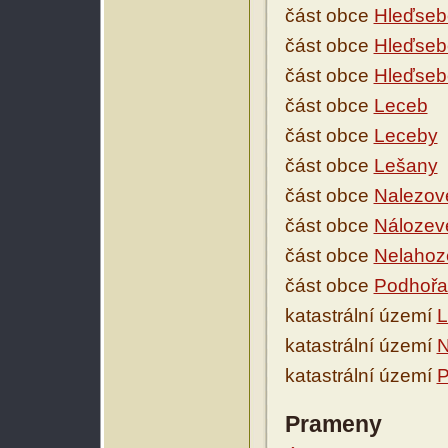
část obce
Hleďsebe
část obce
Hleďsebe
část obce
Hleďsebe
část obce
Leceb
část obce
Leceby
část obce
Lešany
část obce
Nalezov
část obce
Nálozev
část obce
Nelahoz
část obce
Podhořa
katastrální území
L
katastrální území
N
katastrální území
P
Prameny