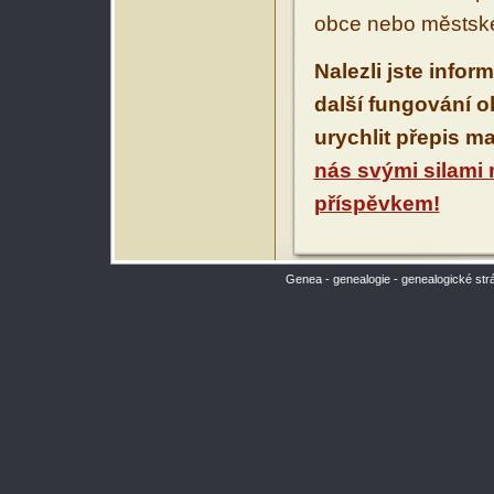
obce nebo městské
Nalezli jste infor
další fungování 
urychlit přepis m
nás svými silami
příspěvkem!
Genea - genealogie - genealogické str