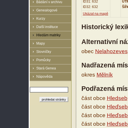
ID31: 632
UTM
Bádání v archivu
ID32: 632
Šíř
Genealogové
Ukázat na mapě
Kurzy
Historický lex
Další instituce
Hledám matriky
Alternativní n
Mapy
obec
Nelahozeves
Slovníčky
Pomůcky
Nadřazená mís
Stará Genea
okres
Mělník
Nápověda
Podřazená mís
část obce
Hledseb
část obce
Hleďseb
část obce
Hleďseb
část obce
Hleďsebe