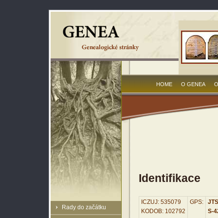
HOME
O GENEA
O
Identifikace
ICZUJ: 535079
GPS:
JTS
Rady do začátku
KODOB: 102792
S-42