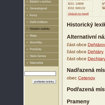
Bádání v archivu
ID31: 14808
UT
ID32: 600132
Ší
Genealogové
Ukázat na mapě
Kurzy
Další instituce
Historický lex
Hledám matriky
Alternativní n
Mapy
Slovníčky
část obce
Dehtáro
Pomůcky
část obce
Dehtáry
Stará Genea
část obce
Dechtar
Nápověda
Nadřazená mís
obec
Cetenov
Podřazená mís
Prameny