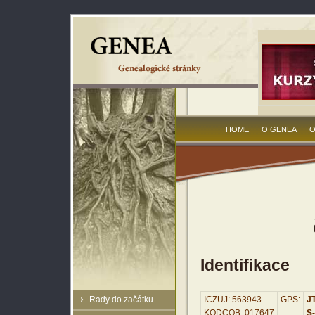
HOME
O GENEA
O
Identifikace
Rady do začátku
ICZUJ: 563943
GPS:
JT
KODCOB: 017647
S-