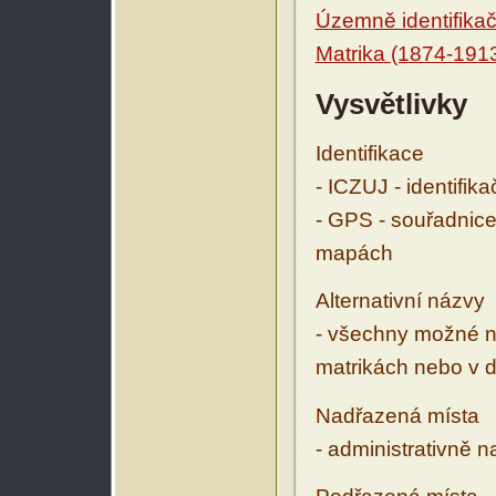
Územně identifikačn
Matrika (1874-191
Vysvětlivky
Identifikace
- ICZUJ - identifik
- GPS - souřadnice
mapách
Alternativní názvy
- všechny možné ná
matrikách nebo v d
Nadřazená místa
- administrativně 