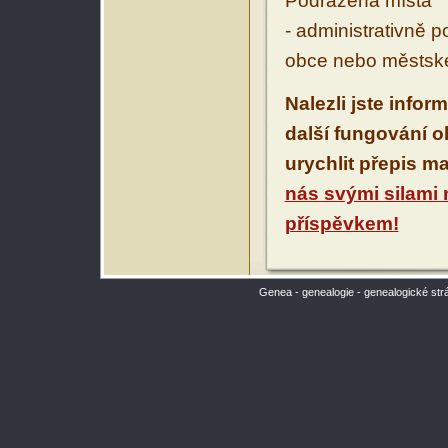
Podřazená místa
- administrativně 
obce nebo městské
Nalezli jste infor
další fungování 
urychlit přepis m
nás svými silami
příspěvkem!
Genea - genealogie - genealogické str