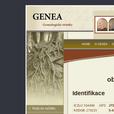
HOME
O GENEA
O
ob
Identifikace
ICZUJ: 534498
GPS:
JTS
Rady do začátku
KODOB: 173215
S-42