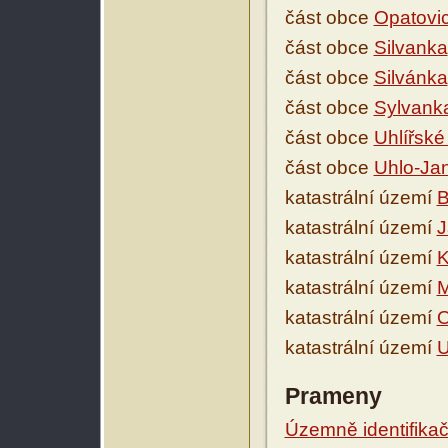
část obce
Opatovic
část obce
Silvanka
část obce
Silvánka
část obce
Sylvank
část obce
Uhlířské
část obce
Uhlo-Ja
katastrální území
B
katastrální území
J
katastrální území
K
katastrální území
M
katastrální území
O
katastrální území
U
Prameny
Územně identifikačn