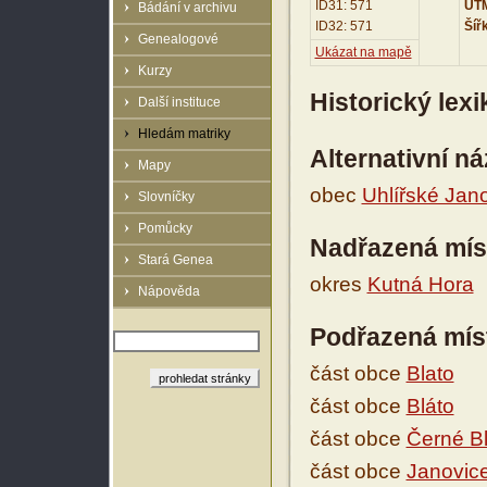
ID31: 571
UTM
Bádání v archivu
ID32: 571
Šíř
Genealogové
Ukázat na mapě
Kurzy
Historický lex
Další instituce
Hledám matriky
Alternativní n
Mapy
obec
Uhlířské Jan
Slovníčky
Pomůcky
Nadřazená mís
Stará Genea
okres
Kutná Hora
Nápověda
Podřazená mís
část obce
Blato
část obce
Bláto
část obce
Černé Bl
část obce
Janovic