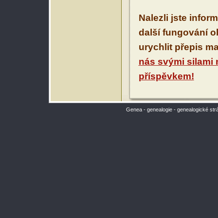
Nalezli jste infor
další fungování 
urychlit přepis m
nás svými silami
příspěvkem!
Genea - genealogie - genealogické str