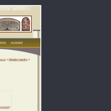
VATEL
HLEDÁNÍ
a.cz
»
Hledám matriky
»
3834500"