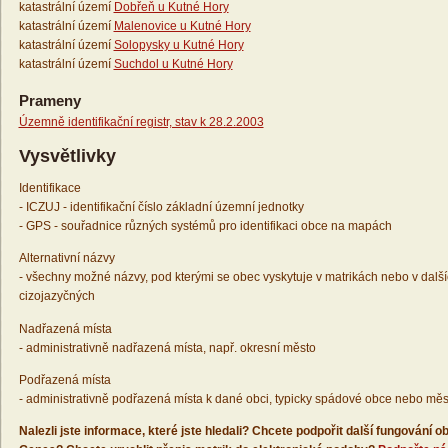
katastrální území
Dobřeň u Kutné Hory
katastrální území
Malenovice u Kutné Hory
katastrální území
Solopysky u Kutné Hory
katastrální území
Suchdol u Kutné Hory
Prameny
Územně identifikační registr, stav k 28.2.2003
Vysvětlivky
Identifikace
- ICZUJ - identifikační číslo základní územní jednotky
- GPS - souřadnice různých systémů pro identifikaci obce na mapách
Alternativní názvy
- všechny možné názvy, pod kterými se obec vyskytuje v matrikách nebo v dalš
cizojazyčných
Nadřazená místa
- administrativně nadřazená místa, např. okresní město
Podřazená místa
- administrativně podřazená místa k dané obci, typicky spádové obce nebo měs
Nalezli jste informace, které jste hledali? Chcete podpořit další fungování