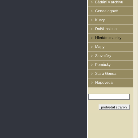
Bádání v archivu
Genealogové
Kurzy
Další instituce
Hledám matriky
Mapy
Slovníčky
Pomůcky
Stará Genea
Nápověda