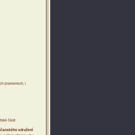
ích pramenech, i
tské části
 občanského sdružení