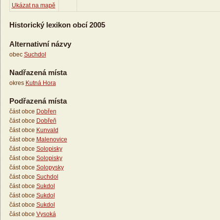
Ukázat na mapě
Historický lexikon obcí 2005
Alternativní názvy
obec
Suchdol
Nadřazená místa
okres
Kutná Hora
Podřazená místa
část obce
Dobřen
část obce
Dobřeň
část obce
Kunvald
část obce
Malenovice
část obce
Solopisky
část obce
Solopisky
část obce
Solopysky
část obce
Suchdol
část obce
Sukdol
část obce
Sukdol
část obce
Sukdol
část obce
Vysoká