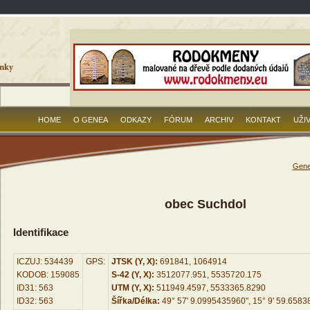
HOME
O GENEA
ODKAZY
FÓRUM
ARCHIV
KONTAKT
UŽI
Gene
obec Suchdol
Identifikace
ICZUJ: 534439
GPS:
JTSK (Y, X):
691841, 1064914
KODOB: 159085
S-42 (Y, X):
3512077.951, 5535720.175
ID31: 563
UTM (Y, X):
511949.4597, 5533365.8290
ID32: 563
Šířka/Délka:
49° 57' 9.0995435960", 15° 9' 59.658