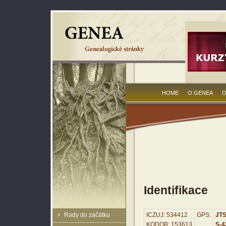
HOME
O GENEA
O
Identifikace
Rady do začátku
ICZUJ: 534412
GPS:
JTS
KODOB: 153613
S-42