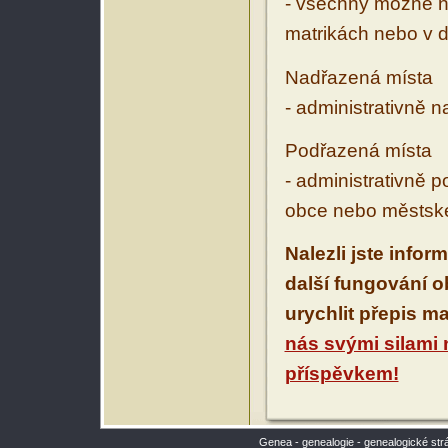
- všechny možné ná
matrikách nebo v d
Nadřazená místa
- administrativně 
Podřazená místa
- administrativně 
obce nebo městské
Nalezli jste infor
další fungování 
urychlit přepis m
nás svými silami
příspěvkem!
Genea - genealogie - genealogické str