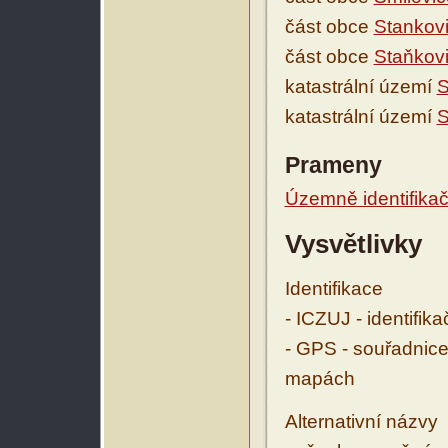
část obce
Stankov
část obce
Staňkov
katastrální území
S
katastrální území
S
Prameny
Územně identifikačn
Vysvětlivky
Identifikace
- ICZUJ - identifik
- GPS - souřadnice
mapách
Alternativní názvy