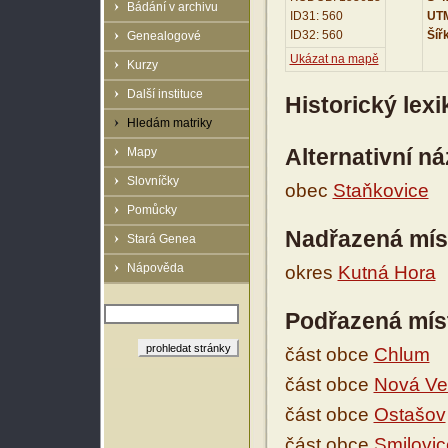
Bádání v archivu
ID31: 560
UTM
ID32: 560
Šíř
Genealogové
Ukázat na mapě
Kurzy
Další instituce
Historický lex
Hledám matriky
Alternativní n
Mapy
Slovníčky
obec
Staňkovice
Pomůcky
Nadřazená mís
Stará Genea
Nápověda
okres
Kutná Hora
Podřazená mís
část obce
Chlum
část obce
Nová Ve
část obce
Ostašov
část obce
Smilovic