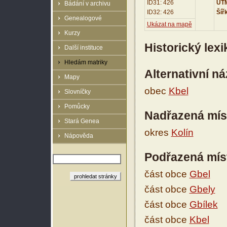
ID31: 426
UTM
Bádání v archivu
ID32: 426
Šíř
Genealogové
Ukázat na mapě
Kurzy
Historický lex
Další instituce
Hledám matriky
Alternativní n
Mapy
obec
Kbel
Slovníčky
Pomůcky
Nadřazená mís
Stará Genea
okres
Kolín
Nápověda
Podřazená mís
část obce
Gbel
část obce
Gbely
část obce
Gbílek
část obce
Kbel