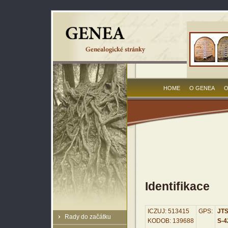
HOME
O GENEA
O
Identifikace
ICZUJ: 513415
GPS:
JTS
Rady do začátku
KODOB: 139688
S-42