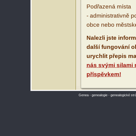
Podřazená místa
- administrativně 
obce nebo městské
Nalezli jste infor
další fungování 
urychlit přepis m
nás svými silami
příspěvkem!
Genea - genealogie - genealogické str