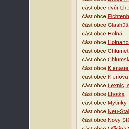
část obce
dvůr Lho
část obce
Fichtenh
část obce
Glashütt
část obce
Holná
část obce
Holnaho
část obce
Chlumet
část obce
Chlumsk
část obce
Klenaue
část obce
Klenová
část obce
Lexnic,
část obce
Lhotka
část obce
Mýtinky
část obce
Neu-Sta
část obce
Nový St
část obce
Officina