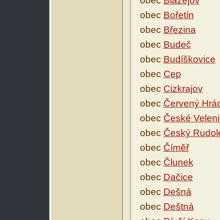
obec
Blažejov
obec
Bořetín
obec
Březina
obec
Budeč
obec
Budíškovice
obec
Cep
obec
Cizkrajov
obec
Červený Hrá
obec
České Velen
obec
Český Rudol
obec
Číměř
obec
Člunek
obec
Dačice
obec
Dešná
obec
Deštná