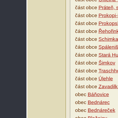
část obce
Práteň,
část obce
Prokopi-
část obce
Prokops
část obce
Řehořin
část obce
Schimka
část obce
Spáleniš
část obce
Stará Hu
část obce
Šimkov
část obce
Traschh
část obce
Úlehle
část obce
Zavadilk
obec
Báňovice
obec
Bednárec
obec
Bednáreček