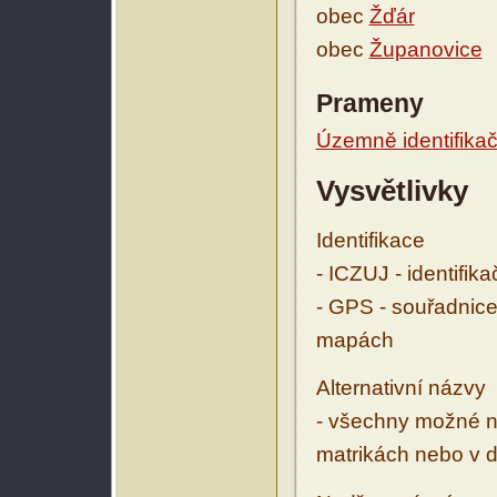
obec
Žďár
obec
Županovice
Prameny
Územně identifikačn
Vysvětlivky
Identifikace
- ICZUJ - identifik
- GPS - souřadnice
mapách
Alternativní názvy
- všechny možné ná
matrikách nebo v d