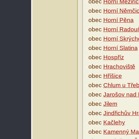
obec
Horní Meziří
obec
Horní Němči
obec
Horní Pěna
obec
Horní Radou
obec
Horní Skrých
obec
Horní Slatina
obec
Hospříz
obec
Hrachoviště
obec
Hříšice
obec
Chlum u Tře
obec
Jarošov nad
obec
Jilem
obec
Jindřichův H
obec
Kačlehy
obec
Kamenný Mal