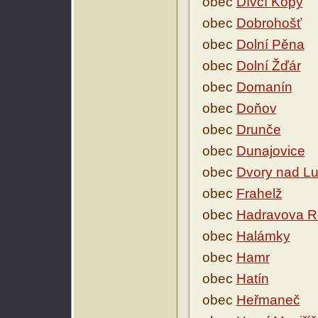
obec
Dívčí Kopy
obec
Dobrohošť
obec
Dolní Pěna
obec
Dolní Žďár
obec
Domanín
obec
Doňov
obec
Drunče
obec
Dunajovice
obec
Dvory nad Lu
obec
Frahelž
obec
Hadravova R
obec
Halámky
obec
Hamr
obec
Hatín
obec
Heřmaneč