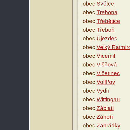
obec
Světce
obec
Trebona
obec
Třebětice
obec
Třeboň
obec
Újezdec
obec
Velký Ratmír
obec
Vícemil
obec
Višňová
obec
Vlčetínec
obec
Volfířov
obec
Vydří
obec
Wittingau
obec
Záblatí
obec
Záhoří
obec
Zahrádky