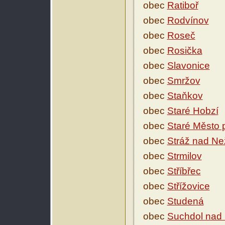
obec
Ratiboř
obec
Rodvínov
obec
Roseč
obec
Rosička
obec
Slavonice
obec
Smržov
obec
Staňkov
obec
Staré Hobzí
obec
Staré Město 
obec
Stráž nad Ne
obec
Strmilov
obec
Stříbřec
obec
Střížovice
obec
Studená
obec
Suchdol nad 