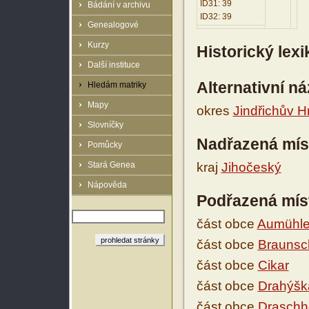
ID31: 39
Bádání v archivu
ID32: 39
Genealogové
Kurzy
Historický lex
Další instituce
Alternativní n
Hledám matriky
Mapy
okres
Jindřichův H
Slovníčky
Nadřazená mís
Pomůcky
Stará Genea
kraj
Jihočeský
Nápověda
Podřazená mís
část obce
Aumühl
část obce
Braunsc
část obce
Cikar
část obce
Drahýšk
část obce
Draschh