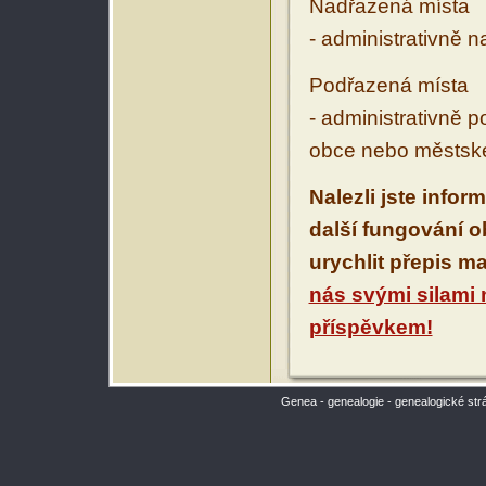
Nadřazená místa
- administrativně 
Podřazená místa
- administrativně 
obce nebo městské
Nalezli jste infor
další fungování 
urychlit přepis m
nás svými silami
příspěvkem!
Genea - genealogie - genealogické str