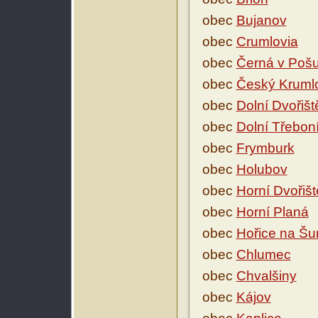
obec
Bujanov
obec
Crumlovia
obec
Černá v Poš
obec
Český Kruml
obec
Dolní Dvořišt
obec
Dolní Třebon
obec
Frymburk
obec
Holubov
obec
Horní Dvořišt
obec
Horní Planá
obec
Hořice na Š
obec
Chlumec
obec
Chvalšiny
obec
Kájov