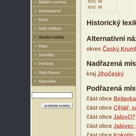
ID31: 38
Bádání v archivu
ID32: 38
Genealogové
Kurzy
Historický lex
Další instituce
Alternativní n
Hledám matriky
Mapy
okres
Český Krum
Slovníčky
Nadřazená mís
Pomůcky
Stará Genea
kraj
Jihočeský
Nápověda
Podřazená mís
část obce
Bejlavka
část obce
Cihlář, 
část obce
Jalovčí?
část obce
Jalovec 
část obce
Kokotín