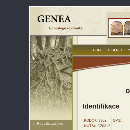
HOME
O GENEA
O
o
Identifikace
KODOK: 3302
GPS:
Rady do začátku
NUTS4: CZ0312