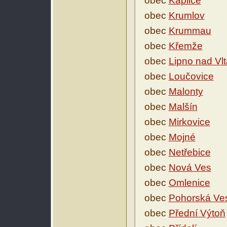
obec
Kaplice
obec
Krumlov
obec
Krummau
obec
Křemže
obec
Lipno nad Vl
obec
Loučovice
obec
Malonty
obec
Malšín
obec
Mirkovice
obec
Mojné
obec
Netřebice
obec
Nová Ves
obec
Omlenice
obec
Pohorská Ve
obec
Přední Výtoň