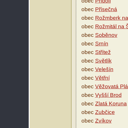
obec
Přídolí
obec
Přísečná
obec
Rožmberk na
obec
Rožmitál na
obec
Soběnov
obec
Srnín
obec
Střítež
obec
Světlík
obec
Velešín
obec
Větřní
obec
Věžovatá Pl
obec
Vyšší Brod
obec
Zlatá Koruna
obec
Zubčice
obec
Zvíkov