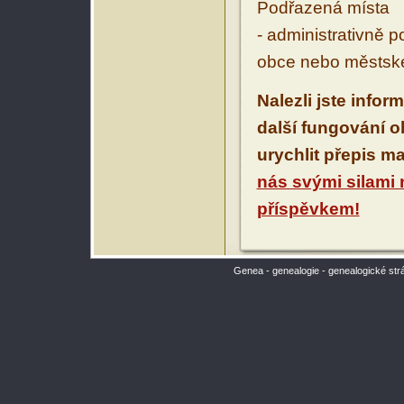
Podřazená místa
- administrativně 
obce nebo městské
Nalezli jste infor
další fungování 
urychlit přepis m
nás svými silami
příspěvkem!
Genea - genealogie - genealogické str