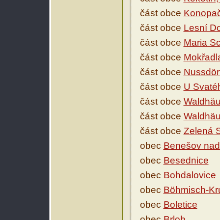
část obce
Konopač
část obce
Lesní D
část obce
Maria S
část obce
Mokřadl
část obce
Nussdörf
část obce
U Svaté
část obce
Waldhäu
část obce
Waldhäu
část obce
Zelená 
obec
Benešov nad
obec
Besednice
obec
Bohdalovice
obec
Böhmisch-K
obec
Boletice
obec
Brloh