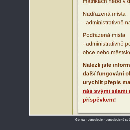
matrikách nebo v d
Nadřazená místa
- administrativně 
Podřazená místa
- administrativně 
obce nebo městské
Nalezli jste infor
další fungování 
urychlit přepis m
nás svými silami
příspěvkem!
Genea - genealogie - genealogické str