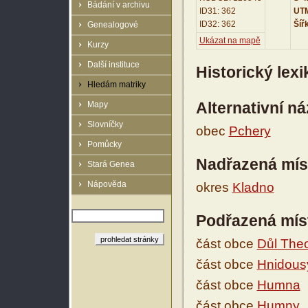
Bádání v archivu
ID31: 362
UTM
ID32: 362
Šíř
Genealogové
Ukázat na mapě
Kurzy
Další instituce
Historický lex
Hledám matriky
Alternativní n
Mapy
Slovníčky
obec
Pchery
Pomůcky
Nadřazená mís
Stará Genea
Nápověda
okres
Kladno
Podřazená mís
část obce
Důl The
část obce
Hnidous
část obce
Humna
část obce
Humny