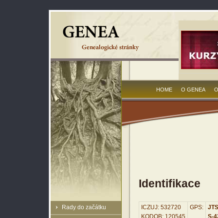
HOME
O GENEA
O
Identifikace
Rady do začátku
ICZUJ: 532720
GPS:
JTS
KODOB: 120545
S-42