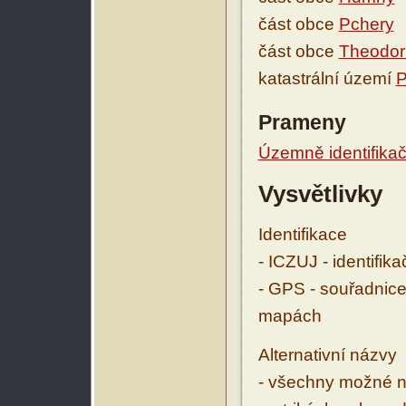
část obce
Pchery
část obce
Theodor
katastrální území
P
Prameny
Územně identifikačn
Vysvětlivky
Identifikace
- ICZUJ - identifik
- GPS - souřadnice
mapách
Alternativní názvy
- všechny možné ná