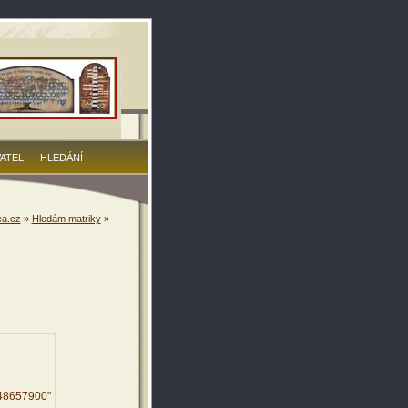
VATEL
HLEDÁNÍ
a.cz
»
Hledám matriky
»
148657900"