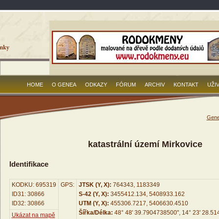
HOME
O GENEA
ODKAZY
FÓRUM
ARCHIV
KONTAKT
UŽI
Gene
katastrální území Mirkovice
Identifikace
KODKU: 695319
GPS:
JTSK (Y, X):
764343, 1183349
ID31: 30866
S-42 (Y, X):
3455412.134, 5408933.162
ID32: 30866
UTM (Y, X):
455306.7217, 5406630.4510
Šířka/Délka:
48° 48' 39.7904738500", 14° 23' 28.5
Ukázat na mapě