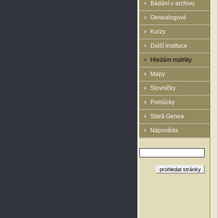
Bádání v archivu
Genealogové
Kurzy
Další instituce
Hledám matriky
Mapy
Slovníčky
Pomůcky
Stará Genea
Nápověda