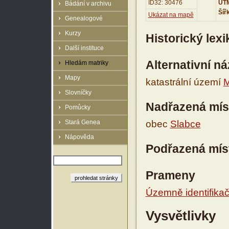
ID32: 30476
UTM
Bádání v archivu
Šíř
Ukázat na mapě
Genealogové
Kurzy
Historický lex
Další instituce
Alternativní n
Hledám matriky
Mapy
katastrální území
M
Slovníčky
Nadřazená mís
Pomůcky
Stará Genea
obec
Slabce
Nápověda
Podřazená mís
Prameny
Územně identifikačn
Vysvětlivky