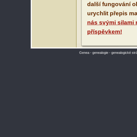
další fungování 
urychlit přepis m
nás svými silami
příspěvkem!
Genea - genealogie - genealogické str