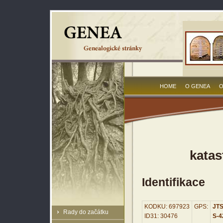
HOME
O GENEA
O
katas
Identifikace
KODKU: 697923
GPS:
JTS
Rady do začátku
ID31: 30476
S-42