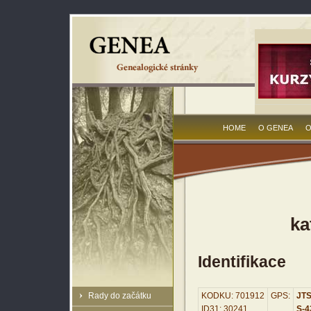
HOME
O GENEA
O
ka
Identifikace
Rady do začátku
KODKU: 701912
GPS:
JTS
ID31: 30241
S-42