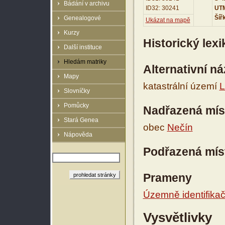
Bádání v archivu
ID32: 30241
UTM
Šíř
Genealogové
Ukázat na mapě
Kurzy
Historický lex
Další instituce
Hledám matriky
Alternativní n
Mapy
katastrální území
L
Slovníčky
Pomůcky
Nadřazená mís
Stará Genea
obec
Nečín
Nápověda
Podřazená mís
Prameny
Územně identifikačn
Vysvětlivky