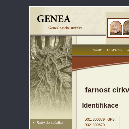
HOME
O GENEA
O
farnost círk
Identifikace
ID31: 300679
GPS:
Rady do začátku
ID32: 300679