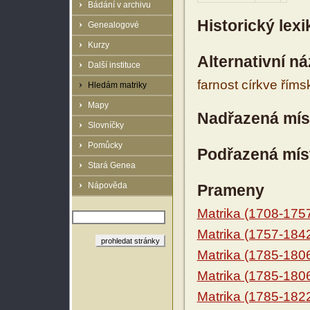
Bádání v archivu
Historický lex
Genealogové
Kurzy
Alternativní n
Další instituce
farnost církve řím
Hledám matriky
Mapy
Nadřazená mís
Slovníčky
Pomůcky
Podřazená mís
Stará Genea
Nápověda
Prameny
Matrika (1708-175
Matrika (1757-184
Matrika (1785-180
Matrika (1785-180
Matrika (1785-182