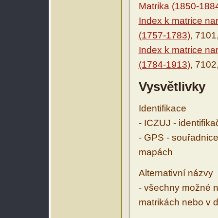
Matrika (1850-188
Index k matrice n
(1757-1783)
, 7101
Index k matrice n
(1784-1913)
, 7102
Vysvětlivky
Identifikace
- ICZUJ - identifik
- GPS - souřadnice
mapách
Alternativní názvy
- všechny možné ná
matrikách nebo v d