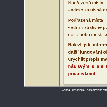
Nadřazená místa
- administrativně 
Podřazená místa
- administrativně 
obce nebo městské
Nalezli jste infor
další fungování 
urychlit přepis m
nás svými silami
příspěvkem!
Genea - genealogie - genealogické str