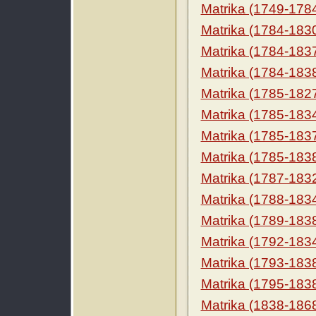
Matrika (1749-178
Matrika (1784-183
Matrika (1784-183
Matrika (1784-183
Matrika (1785-182
Matrika (1785-183
Matrika (1785-183
Matrika (1785-183
Matrika (1787-183
Matrika (1788-183
Matrika (1789-183
Matrika (1792-183
Matrika (1793-183
Matrika (1795-183
Matrika (1838-186