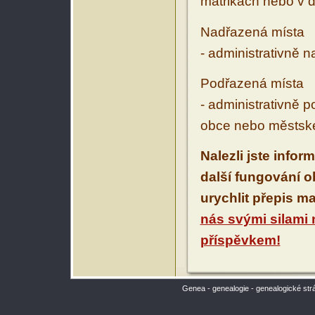
matrikách nebo v d
Nadřazená místa
- administrativně 
Podřazená místa
- administrativně 
obce nebo městské
Nalezli jste infor
další fungování 
urychlit přepis m
nás svými silami
příspěvkem!
Genea - genealogie - genealogické str