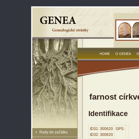
HOME
O GENEA
O
farnost církv
Identifikace
ID31: 300620
GPS:
Rady do začátku
ID32: 300620