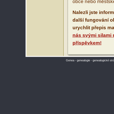
obce nebo městské
Nalezli jste infor
další fungování 
urychlit přepis m
nás svými silami
příspěvkem!
Genea - genealogie - genealogické str