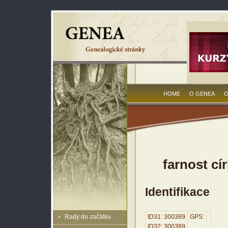
HOME
O GENEA
O
farnost cí
Identifikace
Rady do začátku
ID31: 300389
GPS:
ID32: 300389