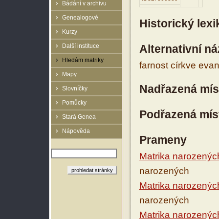
Bádání v archivu
Genealogové
Historický lex
Kurzy
Další instituce
Alternativní n
Hledám matriky
farnost církve eva
Mapy
Nadřazená mís
Slovníčky
Pomůcky
Podřazená mís
Stará Genea
Nápověda
Prameny
Matrika narozenýc
narozených
Matrika narozenýc
narozených
Matrika narozenýc