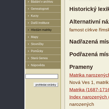
Bádání v archivu
Historický lex
Genealogové
Kurzy
Alternativní n
Další instituce
farnost církve řím
Hledám matriky
Mapy
Nadřazená mís
Slovníčky
Pomůcky
Podřazená mís
Stará Genea
Nápověda
Prameny
Matrika narozenýc
Nová Ves 1, matri
Matrika (1687-171
Index narozených 
narozených