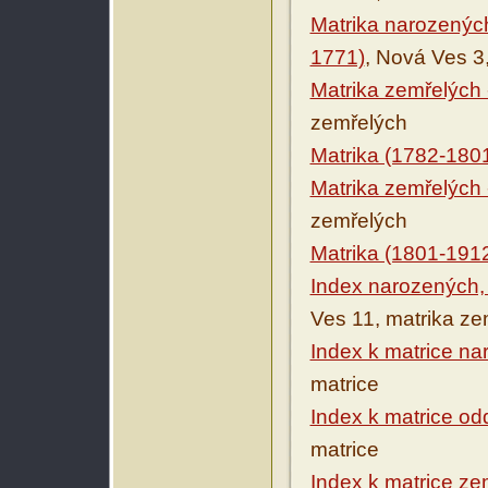
Matrika narozených
1771)
, Nová Ves 3
Matrika zemřelých 
zemřelých
Matrika (1782-180
Matrika zemřelých 
zemřelých
Matrika (1801-191
Index narozených,
Ves 11, matrika ze
Index k matrice na
matrice
Index k matrice o
matrice
Index k matrice ze