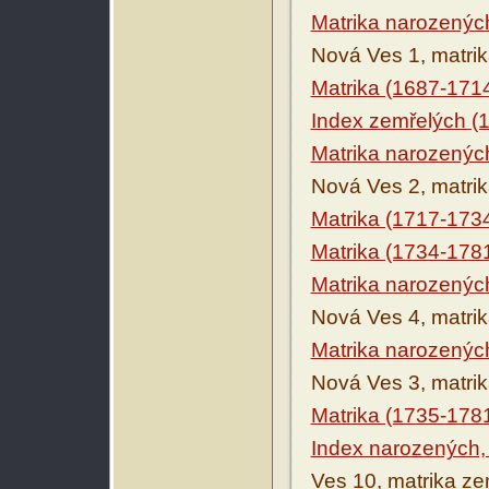
Matrika narozenýc
Nová Ves 1, matri
Matrika (1687-171
Index zemřelých (
Matrika narozenýc
Nová Ves 2, matri
Matrika (1717-173
Matrika (1734-178
Matrika narozenýc
Nová Ves 4, matri
Matrika narozenýc
Nová Ves 3, matri
Matrika (1735-178
Index narozených,
Ves 10, matrika ze