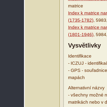
matrice
Index k matrice n
(1735-1782)
, 5983
Index k matrice n
(1801-1946)
, 5984
Vysvětlivky
Identifikace
- ICZUJ - identifik
- GPS - souřadnice
mapách
Alternativní názvy
- všechny možné ná
matrikách nebo v d