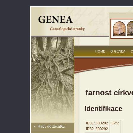
HOME
O GENEA
O
farnost církv
Identifikace
ID31: 300292
GPS:
Rady do začátku
ID32: 300292