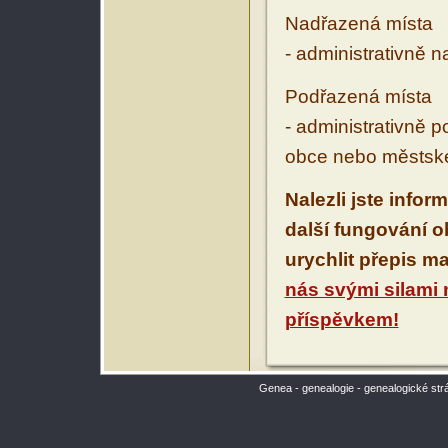
Nadřazená místa
- administrativně 
Podřazená místa
- administrativně 
obce nebo městské
Nalezli jste infor
další fungování 
urychlit přepis m
nás svými silami
příspěvkem!
Genea - genealogie - genealogické str