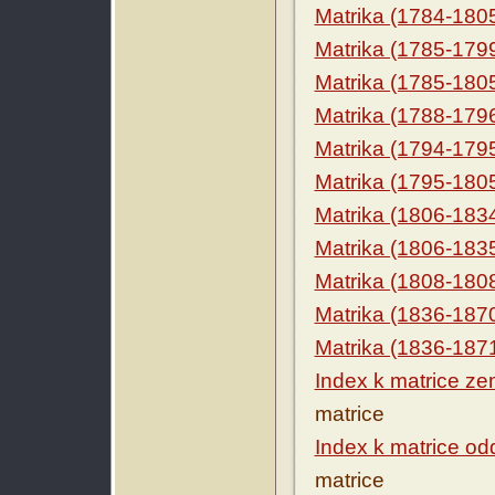
Matrika (1784-180
Matrika (1785-179
Matrika (1785-180
Matrika (1788-179
Matrika (1794-179
Matrika (1795-180
Matrika (1806-183
Matrika (1806-183
Matrika (1808-180
Matrika (1836-187
Matrika (1836-187
Index k matrice ze
matrice
Index k matrice o
matrice