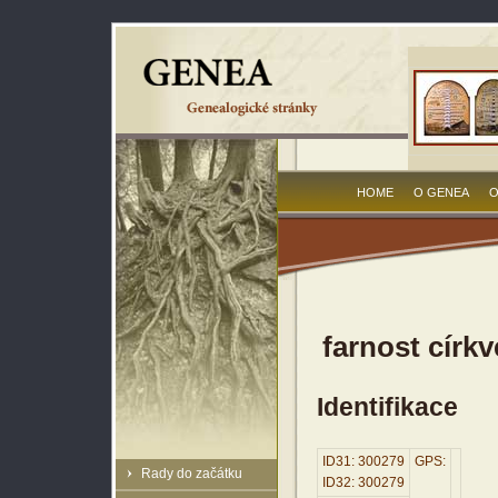
HOME
O GENEA
O
farnost církv
Identifikace
ID31: 300279
GPS:
Rady do začátku
ID32: 300279