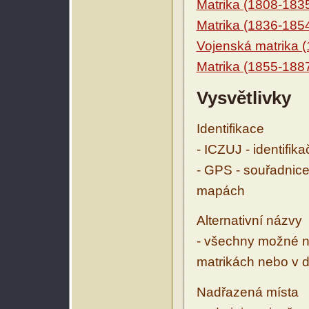
Matrika (1808-183
Matrika (1836-185
Vojenská matrika 
Matrika (1855-188
Vysvětlivky
Identifikace
- ICZUJ - identifik
- GPS - souřadnice
mapách
Alternativní názvy
- všechny možné ná
matrikách nebo v d
Nadřazená místa