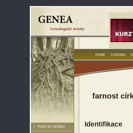
HOME
O GENEA
O
farnost cí
Identifikace
Rady do začátku