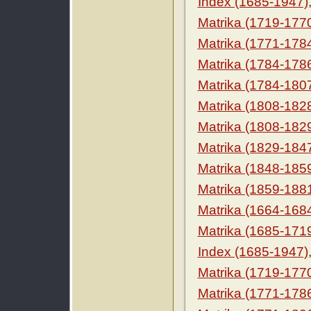
Index (1685-1947)
Matrika (1719-177
Matrika (1771-178
Matrika (1784-178
Matrika (1784-180
Matrika (1808-182
Matrika (1808-182
Matrika (1829-184
Matrika (1848-185
Matrika (1859-188
Matrika (1664-168
Matrika (1685-171
Index (1685-1947)
Matrika (1719-177
Matrika (1771-178