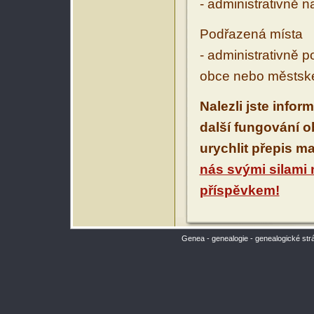
- administrativně 
Podřazená místa
- administrativně 
obce nebo městské
Nalezli jste infor
další fungování 
urychlit přepis m
nás svými silami
příspěvkem!
Genea - genealogie - genealogické str