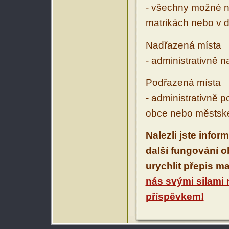
- všechny možné ná
matrikách nebo v d
Nadřazená místa
- administrativně 
Podřazená místa
- administrativně 
obce nebo městské
Nalezli jste infor
další fungování 
urychlit přepis m
nás svými silami
příspěvkem!