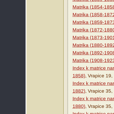
Matrika (1854-185
Matrika (1858-187
Matrika (1859-187
Matrika (1872-188
Matrika (1873-190
Matrika (1880-189
Matrika (1892-190
Matrika (1908-192
Index k matrice n
1858)
, Vrapice 19,
Index k matrice na
1882)
, Vrapice 35,
Index k matrice na
1880)
, Vrapice 35,
Index k matrice n