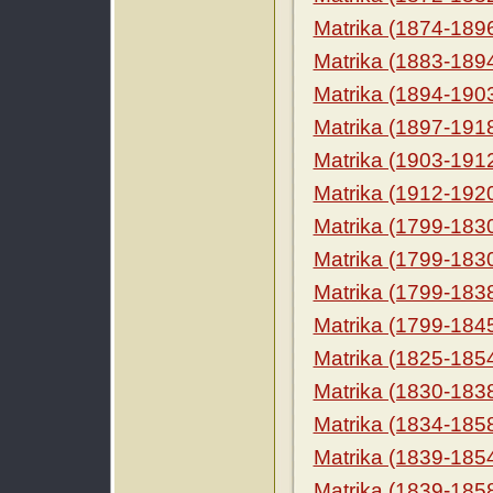
Matrika (1874-189
Matrika (1883-189
Matrika (1894-190
Matrika (1897-191
Matrika (1903-191
Matrika (1912-192
Matrika (1799-183
Matrika (1799-183
Matrika (1799-183
Matrika (1799-184
Matrika (1825-185
Matrika (1830-183
Matrika (1834-185
Matrika (1839-185
Matrika (1839-185