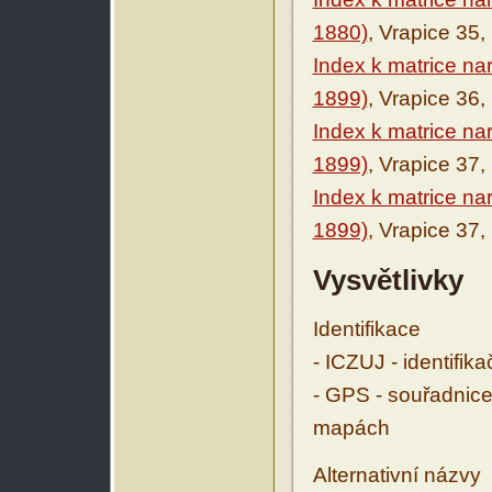
1880)
, Vrapice 35,
Index k matrice na
1899)
, Vrapice 36,
Index k matrice na
1899)
, Vrapice 37,
Index k matrice n
1899)
, Vrapice 37,
Vysvětlivky
Identifikace
- ICZUJ - identifik
- GPS - souřadnice
mapách
Alternativní názvy