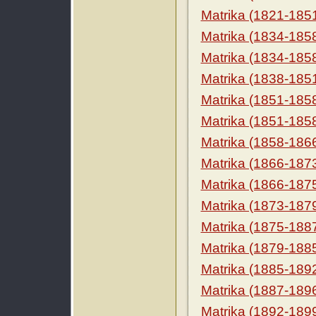
Matrika (1821-185
Matrika (1834-185
Matrika (1834-185
Matrika (1838-185
Matrika (1851-185
Matrika (1851-185
Matrika (1858-186
Matrika (1866-187
Matrika (1866-187
Matrika (1873-187
Matrika (1875-188
Matrika (1879-188
Matrika (1885-189
Matrika (1887-189
Matrika (1892-189